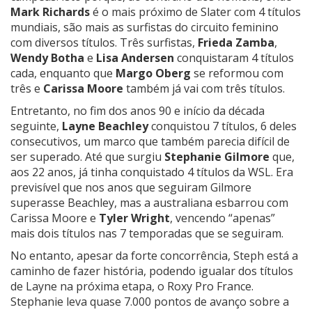
Mark Richards
é o mais próximo de Slater com 4 títulos
mundiais, são mais as surfistas do circuito feminino
com diversos títulos. Três surfistas,
Frieda Zamba
,
Wendy Botha
e
Lisa Andersen
conquistaram 4 títulos
cada, enquanto que
Margo Oberg
se reformou com
três e
Carissa Moore
também já vai com três títulos.
Entretanto, no fim dos anos 90 e início da década
seguinte,
Layne Beachley
conquistou 7 títulos, 6 deles
consecutivos, um marco que também parecia difícil de
ser superado. Até que surgiu
Stephanie Gilmore
que,
aos 22 anos, já tinha conquistado 4 títulos da WSL. Era
previsível que nos anos que seguiram Gilmore
superasse Beachley, mas a australiana esbarrou com
Carissa Moore e
Tyler Wright
, vencendo “apenas”
mais dois títulos nas 7 temporadas que se seguiram.
No entanto, apesar da forte concorrência, Steph está a
caminho de fazer história, podendo igualar dos títulos
de Layne na próxima etapa, o Roxy Pro France.
Stephanie leva quase 7.000 pontos de avanço sobre a