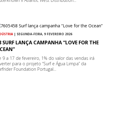
terknown x Atlantic West Distribution...
DÚSTRIA
| SEGUNDA-FEIRA, 9 FEVEREIRO 2026
8 SURF LANÇA CAMPANHA “LOVE FOR THE
CEAN”
 9 a 17 de fevereiro, 1% do valor das vendas irá
verter para o projeto “Surf e Água Limpa” da
rfrider Foundation Portugal...