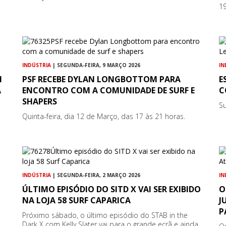
19
INDÚSTRIA
| SEGUNDA-FEIRA, 9 MARÇO 2026
IN
M
PSF RECEBE DYLAN LONGBOTTOM PARA
E
A
ENCONTRO COM A COMUNIDADE DE SURF E
C
SHAPERS
Su
Quinta-feira, dia 12 de Março, das 17 às 21 horas.
INDÚSTRIA
| SEGUNDA-FEIRA, 2 MARÇO 2026
IN
ÚLTIMO EPISÓDIO DO SITD X VAI SER EXIBIDO
O
NA LOJA 58 SURF CAPARICA
J
P
Próximo sábado, o último episódio do STAB in the
Dark X com Kelly Slater vai para o grande ecrã e ainda