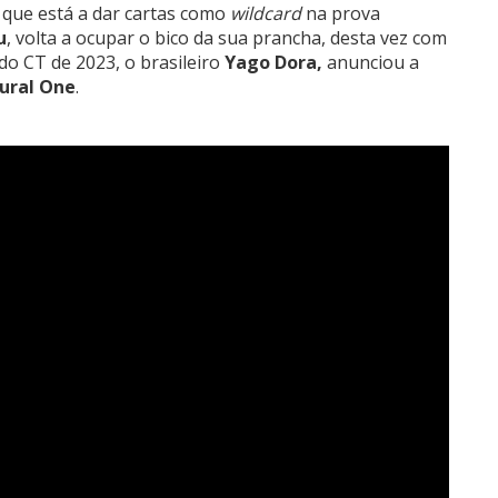
 que está a dar cartas como
wildcard
na prova
u
, volta a ocupar o bico da sua prancha, desta vez com
 do CT de 2023, o brasileiro
Yago Dora,
anunciou a
ural One
.