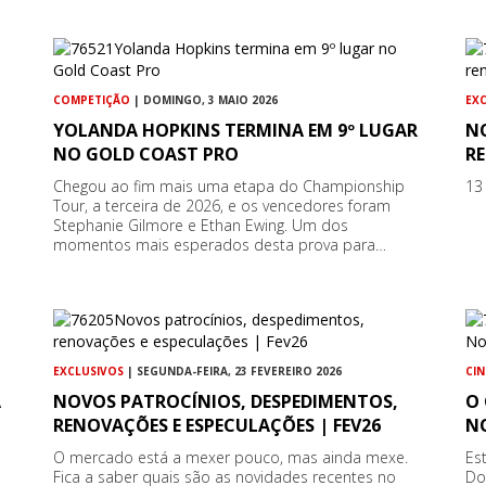
COMPETIÇÃO
| DOMINGO, 3 MAIO 2026
EX
YOLANDA HOPKINS TERMINA EM 9º LUGAR
N
NO GOLD COAST PRO
RE
Chegou ao fim mais uma etapa do Championship
13
Tour, a terceira de 2026, e os vencedores foram
Stephanie Gilmore e Ethan Ewing. Um dos
momentos mais esperados desta prova para…
EXCLUSIVOS
| SEGUNDA-FEIRA, 23 FEVEREIRO 2026
CI
A
NOVOS PATROCÍNIOS, DESPEDIMENTOS,
O
RENOVAÇÕES E ESPECULAÇÕES | FEV26
N
O mercado está a mexer pouco, mas ainda mexe.
Es
Fica a saber quais são as novidades recentes no
Do