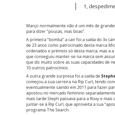
1, despedime
Março normalmente não é um mês de grandes n
para dizer “poucas, mas boas”.
A primeira “bomba” a cair foi a saída do 3x c
de 23 anos como patrocinado desta marca Mic
ordenados e prémios só desta marca, mas a a 
que conseguiu manter-se na marca sem assum
que diz muito sobre as suas capacidades de n
10 outros patrocínios.
A outra grande surpresa foi a saída de
Stepha
começou a sua carreira na Rip Curl, tendo conq
eventualmente saindo em 2011 para fazer par
apostou no mercado feminino separadamente d
mais tarde Steph passava para a Roxy e mais 
juntar-se à Rip Curl, que aproveita a sua “apo
programa The Search.