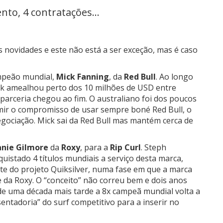
nto, 4 contratações...
ovidades e este não está a ser exceção, mas é caso
ampeão mundial,
Mick Fanning
, da
Red Bull
. Ao longo
k amealhou perto dos 10 milhões de USD entre
parceria chegou ao fim. O australiano foi dos poucos
ir o compromisso de usar sempre boné Red Bull, o
egociação. Mick sai da Red Bull mas mantém cerca de
nie Gilmore
da
Roxy
, para a
Rip Curl
. Steph
uistado 4 títulos mundiais a serviço desta marca,
te do projeto Quiksilver, numa fase em que a marca
a Roxy. O “conceito” não correu bem e dois anos
de uma década mais tarde a 8x campeã mundial volta a
sentadoria” do surf competitivo para a inserir no