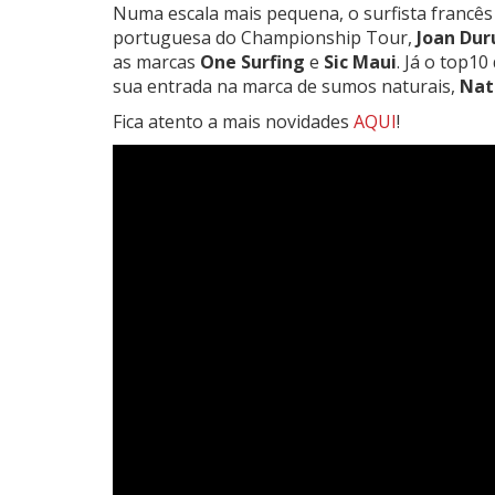
Numa escala mais pequena, o surfista francês
portuguesa do Championship Tour,
Joan Dur
as marcas
One Surfing
e
Sic Maui
. Já o top10
sua entrada na marca de sumos naturais,
Nat
Fica atento a mais novidades
AQUI
!