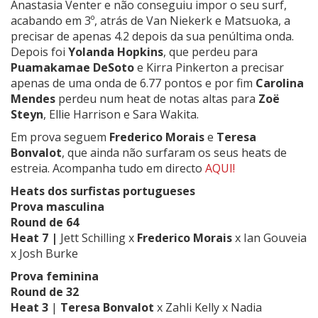
Anastasia Venter e não conseguiu impor o seu surf,
acabando em 3º, atrás de Van Niekerk e Matsuoka, a
precisar de apenas 4.2 depois da sua penúltima onda.
Depois foi
Yolanda Hopkins
, que perdeu para
Puamakamae DeSoto
e Kirra Pinkerton a precisar
apenas de uma onda de 6.77 pontos e por fim
Carolina
Mendes
perdeu num heat de notas altas para
Zoë
Steyn
, Ellie Harrison e Sara Wakita.
Em prova seguem
Frederico Morais
e
Teresa
Bonvalot
, que ainda não surfaram os seus heats de
estreia. Acompanha tudo em directo
AQUI!
Heats dos surfistas portugueses
Prova masculina
Round de 64
Heat 7 |
Jett Schilling x
Frederico Morais
x Ian Gouveia
x Josh Burke
Prova feminina
Round de 32
Heat 3
|
Teresa Bonvalot
x Zahli Kelly x Nadia