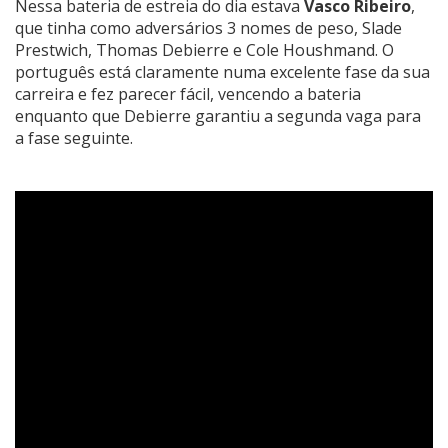
Nessa bateria de estreia do dia estava
Vasco Ribeiro
,
que tinha como adversários 3 nomes de peso, Slade
Prestwich, Thomas Debierre e
Cole Houshmand
. O
português está claramente numa excelente fase da sua
carreira e fez parecer fácil, vencendo a bateria
enquanto que Debierre garantiu a segunda vaga para
a fase seguinte.