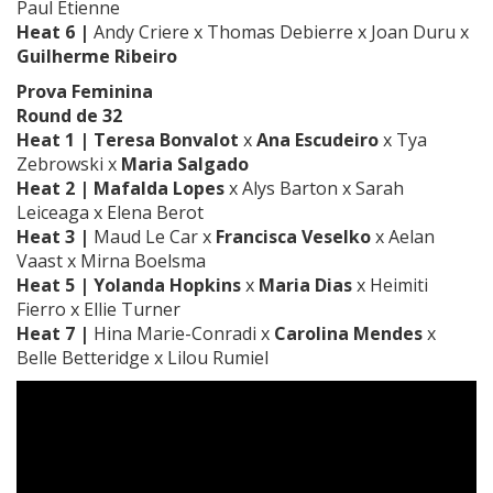
Paul Etienne
Heat 6 |
Andy Criere x Thomas Debierre x Joan Duru x
Guilherme Ribeiro
Prova Feminina
Round de 32
Heat 1 | Teresa Bonvalot
x
Ana Escudeiro
x Tya
Zebrowski x
Maria Salgado
Heat 2 | Mafalda Lopes
x Alys Barton x Sarah
Leiceaga x Elena Berot
Heat 3 |
Maud Le Car x
Francisca Veselko
x Aelan
Vaast x Mirna Boelsma
Heat 5 | Yolanda Hopkins
x
Maria Dias
x Heimiti
Fierro x Ellie Turner
Heat 7 |
Hina Marie-Conradi x
Carolina Mendes
x
Belle Betteridge x Lilou Rumiel