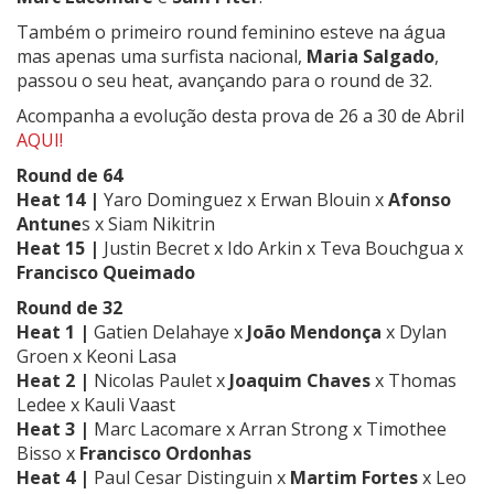
Também o primeiro round feminino esteve na água
mas apenas uma surfista nacional,
Maria Salgado
,
passou o seu heat, avançando para o round de 32.
Acompanha a evolução desta prova de 26 a 30 de Abril
AQUI!
Round de 64
Heat 14 |
Yaro Dominguez x Erwan Blouin x
Afonso
Antune
s x Siam Nikitrin
Heat 15 |
Justin Becret x Ido Arkin x Teva Bouchgua x
Francisco Queimado
Round de 32
Heat 1 |
Gatien Delahaye x
João Mendonça
x Dylan
Groen x Keoni Lasa
Heat 2 |
Nicolas Paulet x
Joaquim Chaves
x Thomas
Ledee x Kauli Vaast
Heat 3 |
Marc Lacomare x Arran Strong x Timothee
Bisso x
Francisco Ordonhas
Heat 4 |
Paul Cesar Distinguin x
Martim Fortes
x Leo