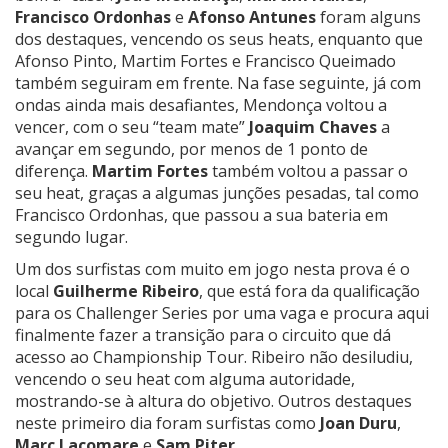
Francisco Ordonhas
e
Afonso Antunes
foram alguns
dos destaques, vencendo os seus heats, enquanto que
Afonso Pinto, Martim Fortes e Francisco Queimado
também seguiram em frente. Na fase seguinte, já com
ondas ainda mais desafiantes, Mendonça voltou a
vencer, com o seu “team mate”
Joaquim Chaves
a
avançar em segundo, por menos de 1 ponto de
diferença.
Martim Fortes
também voltou a passar o
seu heat, graças a algumas junções pesadas, tal como
Francisco Ordonhas, que passou a sua bateria em
segundo lugar.
Um dos surfistas com muito em jogo nesta prova é o
local
Guilherme Ribeiro
, que está fora da qualificação
para os Challenger Series por uma vaga e procura aqui
finalmente fazer a transição para o circuito que dá
acesso ao Championship Tour. Ribeiro não desiludiu,
vencendo o seu heat com alguma autoridade,
mostrando-se à altura do objetivo. Outros destaques
neste primeiro dia foram surfistas como
Joan Duru
,
Marc Lacomare
e
Sam Piter
.