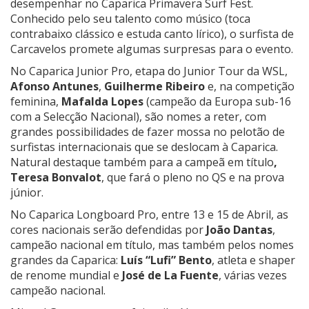
desempenhar no Caparica Primavera Surf Fest.
Conhecido pelo seu talento como músico (toca
contrabaixo clássico e estuda canto lírico), o surfista de
Carcavelos promete algumas surpresas para o evento.
No Caparica Junior Pro, etapa do Junior Tour da WSL,
Afonso Antunes
,
Guilherme Ribeiro
e, na competição
feminina,
Mafalda Lopes
(campeão da Europa sub-16
com a Selecção Nacional), são nomes a reter, com
grandes possibilidades de fazer mossa no pelotão de
surfistas internacionais que se deslocam à Caparica.
Natural destaque também para a campeã em título
,
Teresa Bonvalot
, que fará o pleno no QS e na prova
júnior.
No Caparica Longboard Pro, entre 13 e 15 de Abril, as
cores nacionais serão defendidas por
João Dantas
,
campeão nacional em título, mas também pelos nomes
grandes da Caparica:
Luís “Lufi” Bento
, atleta e shaper
de renome mundial e
José de La Fuente
, várias vezes
campeão nacional.