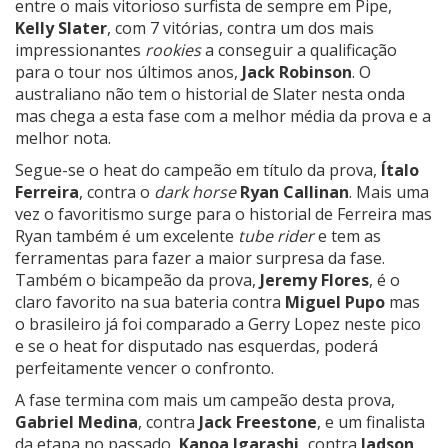
entre o mais vitorioso surfista de sempre em Pipe,
Kelly Slater
, com 7 vitórias, contra um dos mais
impressionantes
rookies
a conseguir a qualificação
para o tour nos últimos anos,
Jack Robinson
. O
australiano não tem o historial de Slater nesta onda
mas chega a esta fase com a melhor média da prova e a
melhor nota.
Segue-se o heat do campeão em título da prova,
Ítalo
Ferreira
, contra o
dark horse
Ryan Callinan
. Mais uma
vez o favoritismo surge para o historial de Ferreira mas
Ryan também é um excelente
tube rider
e tem as
ferramentas para fazer a maior surpresa da fase.
Também o bicampeão da prova,
Jeremy Flores
, é o
claro favorito na sua bateria contra
Miguel Pupo
mas
o brasileiro já foi comparado a Gerry Lopez neste pico
e se o heat for disputado nas esquerdas, poderá
perfeitamente vencer o confronto.
A fase termina com mais um campeão desta prova,
Gabriel Medina
, contra
Jack Freestone
, e um finalista
da etapa no passado,
Kanoa Igarashi,
contra
Jadson