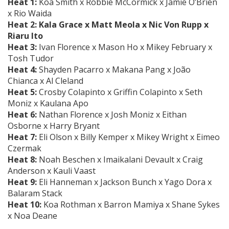
Heat 1:
Koa Smith x Robbie McCormick x Jamie O’Brien
x Rio Waida
Heat 2: Kala Grace x Matt Meola x Nic Von Rupp x
Riaru Ito
Heat 3:
Ivan Florence x Mason Ho x Mikey February x
Tosh Tudor
Heat 4:
Shayden Pacarro x Makana Pang x João
Chianca x Al Cleland
Heat 5:
Crosby Colapinto x Griffin Colapinto x Seth
Moniz x Kaulana Apo
Heat 6:
Nathan Florence x Josh Moniz x Eithan
Osborne x Harry Bryant
Heat 7:
Eli Olson x Billy Kemper x Mikey Wright x Eimeo
Czermak
Heat 8:
Noah Beschen x Imaikalani Devault x Craig
Anderson x Kauli Vaast
Heat 9:
Eli Hanneman x Jackson Bunch x Yago Dora x
Balaram Stack
Heat 10:
Koa Rothman x Barron Mamiya x Shane Sykes
x Noa Deane