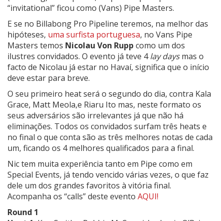
“invitational” ficou como (Vans) Pipe Masters.
E se no Billabong Pro Pipeline teremos, na melhor das
hipóteses,
uma surfista portuguesa
, no Vans Pipe
Masters temos
Nicolau Von Rupp
como um dos
ilustres convidados. O evento já teve 4
lay days
mas o
facto de Nicolau já estar no Havaí, significa que o início
deve estar para breve.
O seu primeiro heat será o segundo do dia, contra Kala
Grace, Matt Meola,e Riaru Ito mas, neste formato os
seus adversários são irrelevantes já que não há
eliminações. Todos os convidados surfam três heats e
no final o que conta são as três melhores notas de cada
um, ficando os 4 melhores qualificados para a final.
Nic tem muita experiência tanto em Pipe como em
Special Events, já tendo vencido várias vezes, o que faz
dele um dos grandes favoritos à vitória final.
Acompanha os “calls” deste evento
AQUI!
Round 1