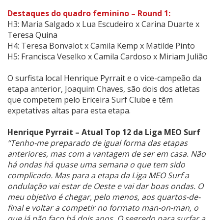
Destaques do quadro feminino – Round 1:
H3: Maria Salgado x Lua Escudeiro x Carina Duarte x
Teresa Quina
H4: Teresa Bonvalot x Camila Kemp x Matilde Pinto
H5: Francisca Veselko x Camila Cardoso x Miriam Julião
O surfista local Henrique Pyrrait e o vice-campeão da
etapa anterior, Joaquim Chaves, são dois dos atletas
que competem pelo Ericeira Surf Clube e têm
expetativas altas para esta etapa.
Henrique Pyrrait – Atual Top 12 da Liga MEO Surf
“Tenho-me preparado de igual forma das etapas
anteriores, mas com a vantagem de ser em casa. Não
há ondas há quase uma semana o que tem sido
complicado. Mas para a etapa da Liga MEO Surf a
ondulação vai estar de Oeste e vai dar boas ondas. O
meu objetivo é chegar, pelo menos, aos quartos-de-
final e voltar a competir no formato man-on-man, o
que já não faço há dois anos. O segredo para surfar a