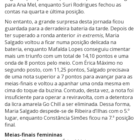
para Ana Mel, enquanto Suri Rodrigues fechou as
contas na quarta e última posição.
No entanto, a grande surpresa desta jornada ficou
guardada para a derradeira bateria da tarde. Depois de
ter superado a ronda anterior
in extremis
, Maria
Salgado voltou a ficar numa posição delicada na
bateria, enquanto Mafalda Lopes conseguiu cimentar
mais um triunfo com um total de 14,10 pontos e uma
onda de 8 pontos pelo meio. Com Érica Máximo no
segundo posto, com 11,25 pontos, Salgado precisava
de uma nota superior a 7 pontos para avançar para as
meias-finais e voltou a apanhar uma onda mesma em
cima do toque da buzina. Contudo, desta vez, a nota foi
insuficiente para operar a reviravolta, com a detentora
da licra amarela Go Chill a ser eliminada. Dessa forma,
Maria Salgado despede-se de Ribeira d’Ilhas com o 5.º
lugar, enquanto Constância Simões ficou na 7.ª posição
final.
Meias-finais femininas