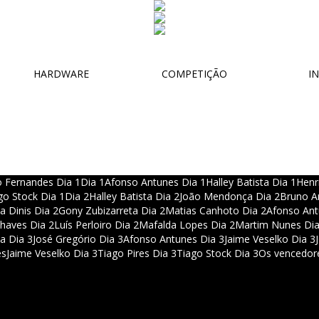
HARDWARE
COMPETIÇÃO
IN
 Fernandes Dia 1
Dia 1
Afonso Antunes Dia 1
Halley Batista Dia 1
Henr
go Stock Dia 1
Dia 2
Halley Batista Dia 2
João Mendonça Dia 2
Bruno A
a Dinis Dia 2
Gony Zubizarreta Dia 2
Matias Canhoto Dia 2
Afonso Ant
haves Dia 2
Luís Perloiro Dia 2
Mafalda Lopes Dia 2
Martim Nunes Dia
a Dia 3
José Gregório Dia 3
Afonso Antunes Dia 3
Jaime Veselko Dia 3
es
Jaime Veselko Dia 3
Tiago Pires Dia 3
Tiago Stock Dia 3
Os vencedor