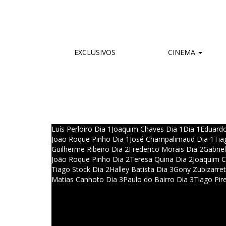
EXCLUSIVOS
CINEMA
Luís Perloiro Dia 1
Joaquim Chaves Dia 1
Dia 1
Eduardo
João Roque Pinho Dia 1
José Champalimaud Dia 1
Tia
Guilherme Ribeiro Dia 2
Frederico Morais Dia 2
Gabriel
João Roque Pinho Dia 2
Teresa Quina Dia 2
Joaquim C
Tiago Stock Dia 2
Halley Batista Dia 3
Gony Zubizarret
Matias Canhoto Dia 3
Paulo do Bairro Dia 3
Tiago Pir