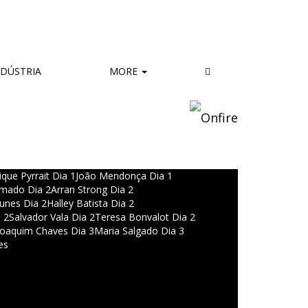
DÚSTRIA
MORE
ique Pyrrait Dia 1
João Mendonça Dia 1
mado Dia 2
Arran Strong Dia 2
unes Dia 2
Halley Batista Dia 2
 2
Salvador Vala Dia 2
Teresa Bonvalot Dia 2
Joaquim Chaves Dia 3
Maria Salgado Dia 3
es