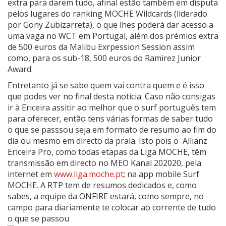
extra para darem tudo, afinal estão também em disputa
pelos lugares do ranking MOCHE Wildcards (liderado
por Gony Zubizarreta), o que lhes poderá dar acesso a
uma vaga no WCT em Portugal, além dos prémios extra
de 500 euros da Malibu Exrpession Session assim
como, para os sub-18, 500 euros do Ramirez Junior
Award.
Entretanto já se sabe quem vai contra quem e é isso
que podes ver no final desta notícia. Caso não consigas
ir à Ericeira assitir ao melhor que o surf português tem
para oferecer, então tens várias formas de saber tudo
o que se passsou seja em formato de resumo ao fim do
dia ou mesmo em directo da praia. Isto pois o Allianz
Ericeira Pro, como todas etapas da Liga MOCHE, têm
transmissão em directo no MEO Kanal 202020, pela
internet em
www.liga.moche.pt
; na app mobile Surf
MOCHE. A RTP tem de resumos dedicados e, como
sabes, a equipe da ONFIRE estará, como sempre, no
campo para diariamente te colocar ao corrente de tudo
o que se passou