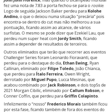
fez uma nota de 7.83 a porta fechou-se para o
rookie
.
Logo de seguida Jackson Baker perdeu para
Kolohe
Andino
, o que o deixou numa situação “precária” pois
encontra-se dentro do cut mas não melhorou a sua
pontuação, ficando assim ao alcance, de vários
surfistas. O mesmo se pode dizer que Ezekiel Lau, que
perdeu num super heat com
Jordy Smith
, ficando
assim a depender de resultados de terceiros.
Outros eliminados que terão que recorrer aos eventos
Challenger Series foram Leonardo Fioravanti, que
perdeu para o destaque do dia,
Ethan Ewing
, Ryan
Callinan, eliminado por
Filipe Toledo
, João Chianca,
que perdeu para
Ítalo Ferreira
, Owen Wright,
derrotado por
Miguel Pupo
, Lucca Mesinas, que
acabou combinado por
Jack Robinson
, e dois top5s de
2021 Morgan Cibilic, eliminado por
Callum Robson
, e
Conner Coffin, que perdeu para
Griffin Colapinto
.
Infelizmente o “nosso”
Frederico Morais
também ficou
por esta fase, ficando também de fora dos eventos do