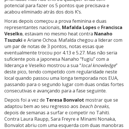
potencial para fazer os 5 pontos que precisava e
acabou eliminado atrás dos dois K’s.
Horas depois começou a prova feminina e duas
representantes nacionais,
Mafalda Lopes
e
Francisca
Veselko
, estavam no mesmo heat contra
Nanaho
Tsuzuki
e Ariane Ochoa. Mafalda chegou a liderar com
um par de notas de 3 pontos, notas essas que
eventualmente trocou por 4.13 e 5.27. Mas não seria
suficiente pois a japonesa Nanaho “fugiu” com a
liderança e Veselko mostrou a sua “
local knowledge
”
deste pico, tendo competido com regularidade neste
local quando passou uma longa temporada nos EUA,
passando para o segundo lugar com duas ondas fortes
consecutivas e avançando para a fase seguinte.
Depois foi a vez de
Teresa Bonvalot
mostrar que se
adaptou bem ao seu regresso aos
beach breaks
,
depois de semanas a surfar e competir no Tahiti.
Contra Laura Raupp, Sara Freyre e Minami Nonaka,
Bonvalot abriu com uma esquerda com duas manobras