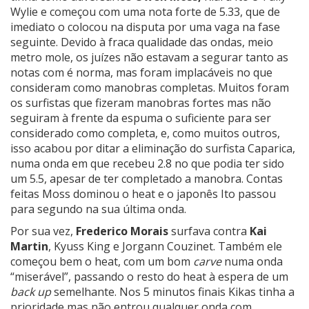
Wylie e começou com uma nota forte de 5.33, que de
imediato o colocou na disputa por uma vaga na fase
seguinte. Devido à fraca qualidade das ondas, meio
metro mole, os juízes não estavam a segurar tanto as
notas com é norma, mas foram implacáveis no que
consideram como manobras completas. Muitos foram
os surfistas que fizeram manobras fortes mas não
seguiram à frente da espuma o suficiente para ser
considerado como completa, e, como muitos outros,
isso acabou por ditar a eliminação do surfista Caparica,
numa onda em que recebeu 2.8 no que podia ter sido
um 5.5, apesar de ter completado a manobra. Contas
feitas Moss dominou o heat e o japonês Ito passou
para segundo na sua última onda.
Por sua vez,
Frederico Morais
surfava contra
Kai
Martin
, Kyuss King e Jorgann Couzinet. Também ele
começou bem o heat, com um bom
carve
numa onda
“miserável”, passando o resto do heat à espera de um
back up
semelhante. Nos 5 minutos finais Kikas tinha a
prioridade mas não entrou qualquer onda com