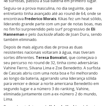
48 surfistas, passou a sua bateria em primeiro lugar.
Seguiu-se a prova masculina, no dia seguinte, que
entretanto tinha avançado até ao round de 64, onde se
encontrava
Frederico Morais
. Kikas fez um heat sólido,
liderando grande parte com um par de notas boas, mas
no fim foi surpreendido pelo surf progressivo de
Eli
Hanneman
e pelo
backside
afiado de Joan Duru, sendo
também eliminado.
Depois de mais alguns dias de prova as duas
resistentes nacionais voltaram à água, mas tiveram
sortes diferentes.
Teresa Bonvalot
, que começava o
seu percurso no round de 32, tinha como adversárias
Vahine Fierro, Silvana Lima e Zoe Benedetto. A surfista
de Cascais abriu com uma nota boa e foi melhorando
ao longo da bateria, agarrando uma liderança sólida
para vencer e deixar a norte americana Benedetto em
segundo lugar e a número 3 do ranking, Vahine,
eliminada juntamente com a ex-número 2 do mundo,
Lima.