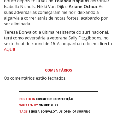
Pouco depois foi a vez de
Yolanda Hopkins
defrontar
Isabella Nichols, Nikki Van Dijk e
Ariane Ochoa
. As
suas adversárias começaram melhor, deixando a
algarvia a correr atrás de notas fortes, acabando por
ser eliminada.
Teresa Bonvalot, a última resistente do surf nacional,
terá como adversária a veterana Sally Fitzgibbons, no
sexto heat do round de 16. Acompanha tudo em directo
AQUI!
COMENTÁRIOS
Os comentários estão fechados.
POSTED IN
CIRCUITOS
COMPETIÇÃO
WRITTEN BY
ONFIRE SURF
TAGS
TERESA BONVALOT
,
US OPEN OF SURFING