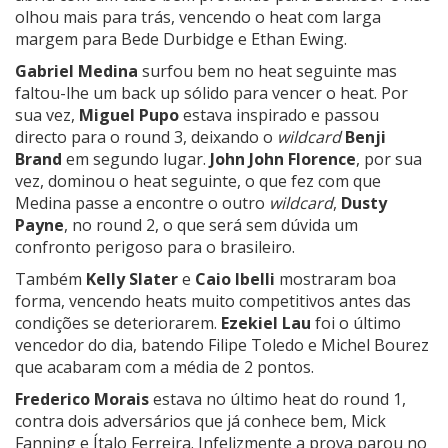
olhou mais para trás, vencendo o heat com larga
margem para Bede Durbidge e Ethan Ewing.
Gabriel Medina
surfou bem no heat seguinte mas
faltou-lhe um back up sólido para vencer o heat. Por
sua vez,
Miguel Pupo
estava inspirado e passou
directo para o round 3, deixando o
wildcard
Benji
Brand
em segundo lugar.
John John Florence
, por sua
vez, dominou o heat seguinte, o que fez com que
Medina passe a encontre o outro
wildcard
,
Dusty
Payne
, no round 2, o que será sem dúvida um
confronto perigoso para o brasileiro.
Também
Kelly Slater
e
Caio Ibelli
mostraram boa
forma, vencendo heats muito competitivos antes das
condições se deteriorarem.
Ezekiel Lau
foi o último
vencedor do dia, batendo Filipe Toledo e Michel Bourez
que acabaram com a média de 2 pontos.
Frederico Morais
estava no último heat do round 1,
contra dois adversários que já conhece bem, Mick
Fanning e Ítalo Ferreira. Infelizmente a prova parou no