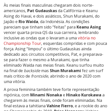
Às meias finais masculinas chegaram dois norte-
americanos,
Pat Gudauskas
da Califórnia e Keanu
Asing do Havai, e dois asiáticos, Shun Murakami, do
Japão e
Rio Waida
, da Indonésia. As condições
pareciam que tinham sido “feitas” para
Keanu Asing
vencer quarta prova QS da sua carreira, lembrando
inclusive as ondas que o levaram a uma
vitória no
Championship Tour
, esquerdas compridas e com pouca
força. Asing “limpou” o último Gudauskas ainda
dedicado aos circuitos competitivos, Pat, e preparava-
se para fazer o mesmo a Murakami, que tinha
eliminado Waida nas meias finais. Keanu surfou muito
na final de
backside
mas
Shun Murakami
fez um surf
mais crítico de
frontside
, abrindo o ano de 2020 com
uma vitória.
A prova feminina também teve forte representação
nipónica, com
Minami Nonaka
e
Hinako Kurokawa
a
chegarem às meias finais, onde foram eliminadas. Na
final estava a tahitiana
Vahine Fierro
, e a rookie do ano