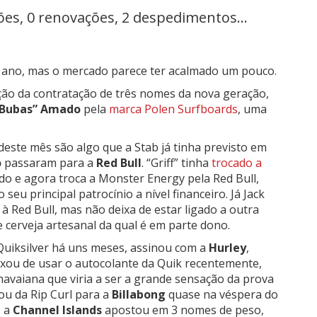
ões, 0 renovações, 2 despedimentos...
 ano, mas o mercado parece ter acalmado um pouco.
ação da contratação de três nomes da nova geração,
“Bubas” Amado
pela
marca Polen Surfboards
, uma
deste mês são algo que a Stab já tinha previsto em
o
passaram para a
Red Bull
. “Griff” tinha
trocado a
 e agora troca a Monster Energy pela Red Bull,
eu principal patrocínio a nível financeiro. Já Jack
à Red Bull, mas não deixa de estar ligado a outra
 cerveja artesanal da qual é em parte dono.
 Quiksilver há uns meses, assinou com a
Hurley
,
ixou de usar o autocolante da Quik recentemente,
 havaiana que viria a ser a grande sensação da prova
ou da Rip Curl para a
Billabong
quase na véspera do
, a
Channel Islands
apostou em 3 nomes de peso,