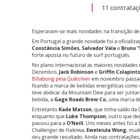
11 contrataç
Esperavam-se mais novidades na transição de
Em Portugal a grande novidade foi a oficializ
Constância Simões
,
Salvador Vala
e
Bruno 
forte aposta no futuro de surf português.
No plano internacional as maiores novidades 
Dezembro,
Jack Robinson
e
Griffin Colapint
Billabong pela Quiksilver
em novembro passado
ficando a marca de bebidas energéticas como o s
teve abdicar da Mountain Dew para ser juntar 
bebida, a
Gage Roads Brew Co
, uma marca de
Entretanto
Kade Matson
, que tinha saído da
enquanto que
Luke Thompson
, outro que de
passou para a
O’Neill
. Uns meses antes foi a
Challenger de Haleiwa,
Eweleiula Wong
, mud
seu grande resultado. Ainda nas contratações