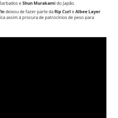
Barbados e
Shun Murakami
do Japão.
fin
deixou de fazer parte da
Rip Curl
e
Albee Layer
fica assim à procura de patrocínios de peso para