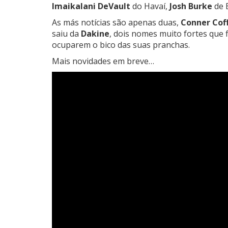
Imaikalani DeVault
do Havaí,
Josh Burke
de 
As más notícias são apenas duas,
Conner Cof
saiu da
Dakine
, dois nomes muito fortes que 
ocuparem o bico das suas pranchas.
Mais novidades em breve…