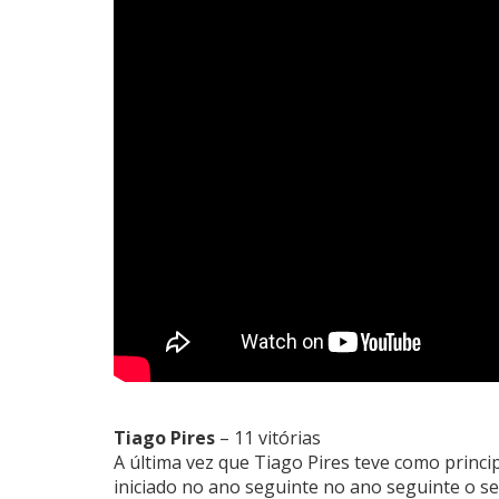
Tiago Pires
– 11 vitórias
A última vez que Tiago Pires teve como princip
iniciado no ano seguinte no ano seguinte o s