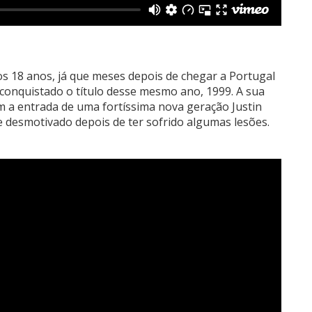
mos 18 anos, já que meses depois de chegar a Portugal
 conquistado o título desse mesmo ano, 1999. A sua
 a entrada de uma fortíssima nova geração Justin
e desmotivado depois de ter sofrido algumas lesões.