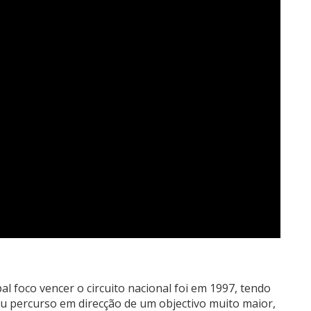
al foco vencer o circuito nacional foi em 1997, tendo
eu percurso em direcção de um objectivo muito maior,