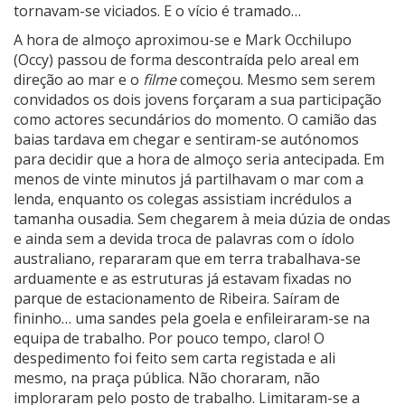
tornavam-se viciados. E o vício é tramado…
A hora de almoço aproximou-se e Mark Occhilupo
(Occy) passou de forma descontraída pelo areal em
direção ao mar e o
filme
começou. Mesmo sem serem
convidados os dois jovens forçaram a sua participação
como actores secundários do momento. O camião das
baias tardava em chegar e sentiram-se autónomos
para decidir que a hora de almoço seria antecipada. Em
menos de vinte minutos já partilhavam o mar com a
lenda, enquanto os colegas assistiam incrédulos a
tamanha ousadia. Sem chegarem à meia dúzia de ondas
e ainda sem a devida troca de palavras com o ídolo
australiano, repararam que em terra trabalhava-se
arduamente e as estruturas já estavam fixadas no
parque de estacionamento de Ribeira. Saíram de
fininho… uma sandes pela goela e enfileiraram-se na
equipa de trabalho. Por pouco tempo, claro! O
despedimento foi feito sem carta registada e ali
mesmo, na praça pública. Não choraram, não
imploraram pelo posto de trabalho. Limitaram-se a