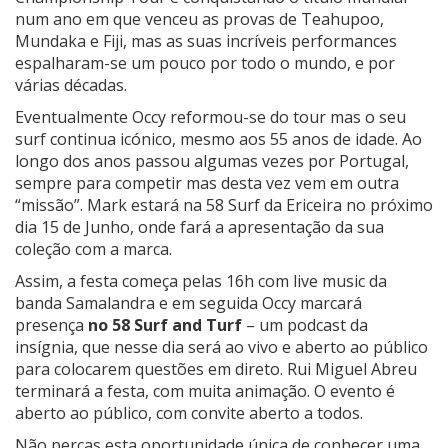
num ano em que venceu as provas de Teahupoo,
Mundaka e Fiji, mas as suas incríveis performances
espalharam-se um pouco por todo o mundo, e por
várias décadas.
Eventualmente Occy reformou-se do tour mas o seu
surf continua icónico, mesmo aos 55 anos de idade. Ao
longo dos anos passou algumas vezes por Portugal,
sempre para competir mas desta vez vem em outra
“missão”. Mark estará na 58 Surf da Ericeira no próximo
dia 15 de Junho, onde fará a apresentação da sua
coleção com a marca.
Assim, a festa começa pelas 16h com live music da
banda Samalandra e em seguida Occy marcará
presença
no 58 Surf and Turf
– um podcast da
insígnia, que nesse dia será ao vivo e aberto ao público
para colocarem questões em direto. Rui Miguel Abreu
terminará a festa, com muita animação. O evento é
aberto ao público, com convite aberto a todos.
Não percas esta oportunidade única de conhecer uma