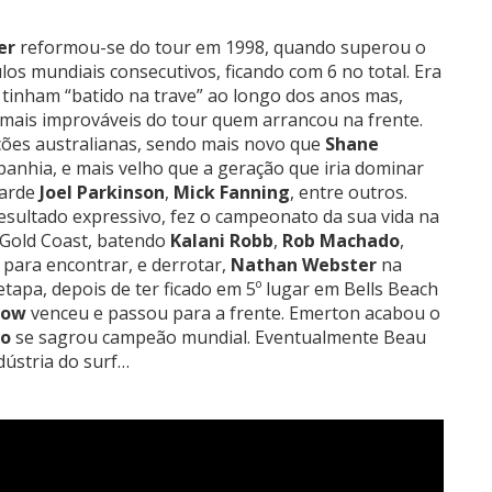
er
reformou-se do tour em 1998, quando superou o
ulos mundiais consecutivos, ficando com 6 no total. Era
tinham “batido na trave” ao longo dos anos mas,
s mais improváveis do tour quem arrancou na frente.
ções australianas, sendo mais novo que
Shane
anhia, e mais velho que a geração que iria dominar
tarde
Joel Parkinson
,
Mick Fanning
, entre outros.
resultado expressivo, fez o campeonato da sua vida na
 Gold Coast, batendo
Kalani Robb
,
Rob Machado
,
para encontrar, e derrotar,
Nathan Webster
na
etapa, depois de ter ficado em 5º lugar em Bells Beach
row
venceu e passou para a frente. Emerton acabou o
po
se sagrou campeão mundial. Eventualmente Beau
dústria do surf…