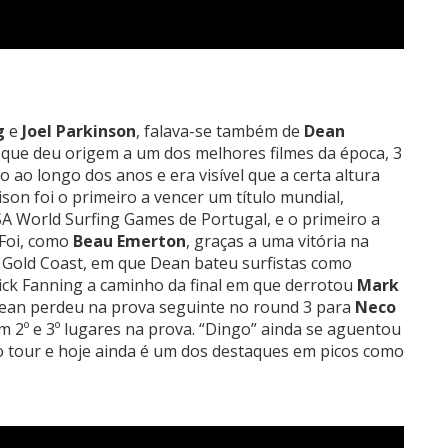
g
e
Joel Parkinson
, falava-se também de
Dean
o que deu origem a um dos melhores filmes da época, 3
o ao longo dos anos e era visível que a certa altura
ison foi o primeiro a vencer um título mundial,
SA World Surfing Games de Portugal, e o primeiro a
 Foi, como
Beau Emerton
, graças a uma vitória na
a Gold Coast, em que Dean bateu surfistas como
ck Fanning a caminho da final em que derrotou
Mark
Dean perdeu na prova seguinte no round 3 para
Neco
em 2º e 3º lugares na prova. “Dingo” ainda se aguentou
o tour e hoje ainda é um dos destaques em picos como