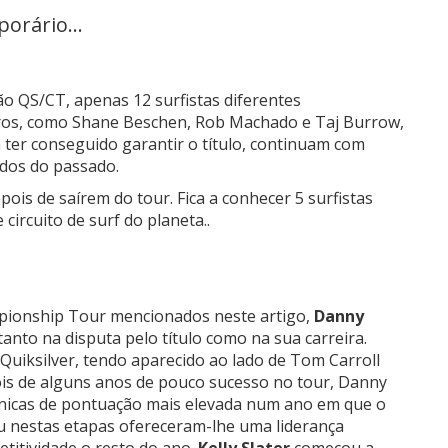
orário...
ão QS/CT, apenas 12 surfistas diferentes
tros, como Shane Beschen, Rob Machado e Taj Burrow,
 ter conseguido garantir o título, continuam com
ados do passado.
is de saírem do tour. Fica a conhecer 5 surfistas
circuito de surf do planeta..
mpionship Tour mencionados neste artigo,
Danny
nto na disputa pelo título como na sua carreira.
 Quiksilver, tendo aparecido ao lado de Tom Carroll
ois de alguns anos de pouco sucesso no tour, Danny
únicas de pontuação mais elevada num ano em que o
u nestas etapas ofereceram-lhe uma liderança
titividade o resto do ano.
Kelly Slater
começou a