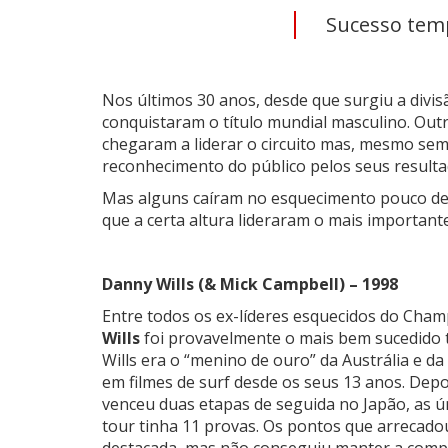
Sucesso temp
Nos últimos 30 anos, desde que surgiu a divis
conquistaram o título mundial masculino. Ou
chegaram a liderar o circuito mas, mesmo sem
reconhecimento do público pelos seus result
Mas alguns caíram no esquecimento pouco depo
que a certa altura lideraram o mais importante 
Danny Wills (& Mick Campbell) – 1998
Entre todos os ex-líderes esquecidos do Cha
Wills
foi provavelmente o mais bem sucedido ta
Wills era o “menino de ouro” da Austrália e da
em filmes de surf desde os seus 13 anos. Dep
venceu duas etapas de seguida no Japão, as 
tour tinha 11 provas. Os pontos que arrecado
destacada, mas não conseguiu manter a compe