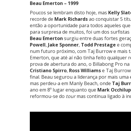
Beau Emerton – 1999
Poucos se lembram disto hoje, mas
Kelly Slat
recorde de
Mark Richards
ao conquistar 5 tít
então a oportunidade para todos aqueles que 
para surpresa de muitos, foi um dos surfista
Beau Emerton
surgiu entre duas fortes gera
Powell
,
Jake Sponner
,
Todd Prestage
e comp
num futuro próximo, com Taj Burrow e mais 
Emerton, que até aí não tinha feito qualquer 
prova de abertura do ano, o Billabong Pro na
Cristiano Spirro
,
Ross Williams
e Taj Burrow 
final. Beau segurou a liderança por mais uma 
mas perdeu-a em Manly Beach, onde
Taj Bur
ano em 8º lugar enquanto que
Mark Occhilu
reformou-se do
tour
mas continua ligado à in