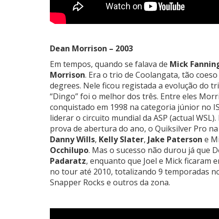
Dean Morrison – 2003
Em tempos, quando se falava de
Mick Fannin
Morrison
. Era o trio de Coolangata, tão coes
degrees. Nele ficou registada a evolução do tri
“Dingo” foi o melhor dos três. Entre eles Morr
conquistado em 1998 na categoria júnior no I
liderar o circuito mundial da ASP (actual WSL).
prova de abertura do ano, o Quiksilver Pro n
Danny Wills
,
Kelly Slater
,
Jake Paterson
e Mi
Occhilupo
. Mas o sucesso não durou já que 
Padaratz
, enquanto que Joel e Mick ficaram 
no tour até 2010, totalizando 9 temporadas n
Snapper Rocks e outros da zona.