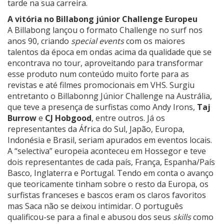
tarde na sua carreira.
A vitória no Billabong júnior Challenge Europeu
A Billabong lançou o formato Challenge no surf nos
anos 90, criando
special events
com os maiores
talentos da época em ondas acima da qualidade que se
encontrava no tour, aproveitando para transformar
esse produto num conteúdo muito forte para as
revistas e até filmes promocionais em VHS. Surgiu
entretanto o Billabonng Júnior Challenge na Austrália,
que teve a presença de surfistas como Andy Irons,
Taj
Burrow
e
CJ Hobgood
, entre outros. Já os
representantes da África do Sul, Japão, Europa,
Indonésia e Brasil, seriam apurados em eventos locais.
A “selectiva” europeia aconteceu em Hossegor e teve
dois representantes de cada país, França, Espanha/País
Basco, Inglaterra e Portugal. Tendo em conta o avanço
que teoricamente tinham sobre o resto da Europa, os
surfistas franceses e bascos eram os claros favoritos
mas Saca não se deixou intimidar. O português
qualificou-se para a final e abusou dos seus
skills
como