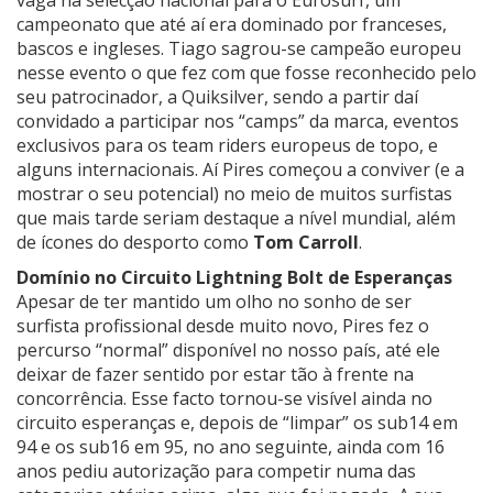
vaga na selecção nacional para o Eurosurf, um
campeonato que até aí era dominado por franceses,
bascos e ingleses. Tiago sagrou-se campeão europeu
nesse evento o que fez com que fosse reconhecido pelo
seu patrocinador, a Quiksilver, sendo a partir daí
convidado a participar nos “camps” da marca, eventos
exclusivos para os team riders europeus de topo, e
alguns internacionais. Aí Pires começou a conviver (e a
mostrar o seu potencial) no meio de muitos surfistas
que mais tarde seriam destaque a nível mundial, além
de ícones do desporto como
Tom Carroll
.
Domínio no Circuito Lightning Bolt de Esperanças
Apesar de ter mantido um olho no sonho de ser
surfista profissional desde muito novo, Pires fez o
percurso “normal” disponível no nosso país, até ele
deixar de fazer sentido por estar tão à frente na
concorrência. Esse facto tornou-se visível ainda no
circuito esperanças e, depois de “limpar” os sub14 em
94 e os sub16 em 95, no ano seguinte, ainda com 16
anos pediu autorização para competir numa das