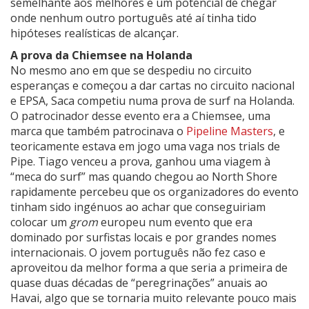
semelhante aos melhores e um potencial de chegar
onde nenhum outro português até aí tinha tido
hipóteses realísticas de alcançar.
A prova da Chiemsee na Holanda
No mesmo ano em que se despediu no circuito
esperanças e começou a dar cartas no circuito nacional
e EPSA, Saca competiu numa prova de surf na Holanda.
O patrocinador desse evento era a Chiemsee, uma
marca que também patrocinava o
Pipeline Masters
, e
teoricamente estava em jogo uma vaga nos trials de
Pipe. Tiago venceu a prova, ganhou uma viagem à
“meca do surf” mas quando chegou ao North Shore
rapidamente percebeu que os organizadores do evento
tinham sido ingénuos ao achar que conseguiriam
colocar um
grom
europeu num evento que era
dominado por surfistas locais e por grandes nomes
internacionais. O jovem português não fez caso e
aproveitou da melhor forma a que seria a primeira de
quase duas décadas de “peregrinações” anuais ao
Havai, algo que se tornaria muito relevante pouco mais