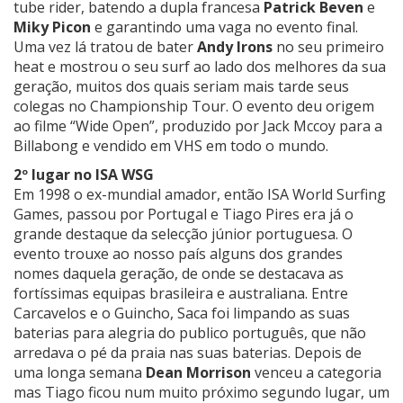
tube rider, batendo a dupla francesa
Patrick Beven
e
Miky Picon
e garantindo uma vaga no evento final.
Uma vez lá tratou de bater
Andy Irons
no seu primeiro
heat e mostrou o seu surf ao lado dos melhores da sua
geração, muitos dos quais seriam mais tarde seus
colegas no Championship Tour. O evento deu origem
ao filme “Wide Open”, produzido por Jack Mccoy para a
Billabong e vendido em VHS em todo o mundo.
2º lugar no ISA WSG
Em 1998 o ex-mundial amador, então ISA World Surfing
Games, passou por Portugal e Tiago Pires era já o
grande destaque da selecção júnior portuguesa. O
evento trouxe ao nosso país alguns dos grandes
nomes daquela geração, de onde se destacava as
fortíssimas equipas brasileira e australiana. Entre
Carcavelos e o Guincho, Saca foi limpando as suas
baterias para alegria do publico português, que não
arredava o pé da praia nas suas baterias. Depois de
uma longa semana
Dean Morrison
venceu a categoria
mas Tiago ficou num muito próximo segundo lugar, um