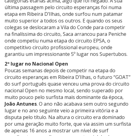
categorias etárias acima, algo que foi negado. A sua
última passagem pelo circuito esperanças foi numa
etapa em Ribeira D’Ilhas, onde surfou num patamar
muito superior a todos os outros. E quando os seus
colegas se deslocaram a Vila do Conde para competir
na finalíssima do circuito, Saca arrancou para Peniche
onde competiu numa etapa do circuito EPSA, o
competitivo circuito profissional europeu, onde
garantiu um impressionante 5º lugar nos Supertubos.
2º lugar no Nacional Open
Poucas semanas depois de competir na etapa do
circuito esperanças em Ribeira D’Ilhas, o futuro “GOAT”
do surf português quase venceu uma prova do circuito
nacional Open no mesmo local, sendo superado por
muito pouco pelo surfista mais dominante da época,
João Antunes
. O ano não acabava sem outro segundo
lugar e no ano seguinte veio a primeira vitória e a
disputa pelo título. Na altura o circuito era dominado
por uma geração muito forte, que via assim um surfista
de apenas 16 anos a mostrar um nível de surf