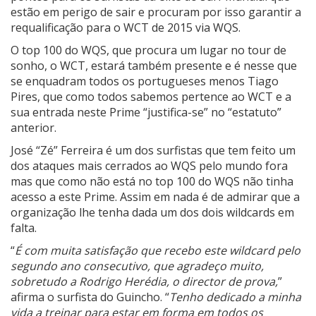
estão em perigo de sair e procuram por isso garantir a
requalificação para o WCT de 2015 via WQS.
O top 100 do WQS, que procura um lugar no tour de
sonho, o WCT, estará também presente e é nesse que
se enquadram todos os portugueses menos Tiago
Pires, que como todos sabemos pertence ao WCT e a
sua entrada neste Prime “justifica-se” no “estatuto”
anterior.
José “Zé” Ferreira é um dos surfistas que tem feito um
dos ataques mais cerrados ao WQS pelo mundo fora
mas que como não está no top 100 do WQS não tinha
acesso a este Prime. Assim em nada é de admirar que a
organização lhe tenha dada um dos dois wildcards em
falta.
“
É com muita satisfação que recebo este wildcard pelo
segundo ano consecutivo, que agradeço muito,
sobretudo a Rodrigo Herédia, o director de prova,
”
afirma o surfista do Guincho. “
Tenho dedicado a minha
vida a treinar para estar em forma em todos os