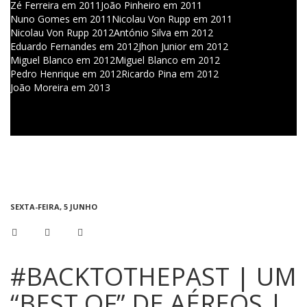
Zé Ferreira em 2011
João Pinheiro em 2011
Nuno Gomes em 2011
Nicolau Von Rupp em 2011
Nicolau Von Rupp 2012
António Silva em 2012
Eduardo Fernandes em 2012
Jhon Junior em 2012
Miguel Blanco em 2012
Miguel Blanco em 2012
Pedro Henrique em 2012
Ricardo Pina em 2012
João Moreira em 2013
SEXTA-FEIRA, 5 JUNHO
#BACKTOTHEPAST | UM
“BEST OF” DE AÉREOS |