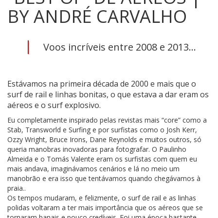
BY ANDRÉ CARVALHO
Voos incríveis entre 2008 e 2013...
Estávamos na primeira década de 2000 e mais que o
surf de rail e linhas bonitas, o que estava a dar eram os
aéreos e o surf explosivo.
Eu completamente inspirado pelas revistas mais “core” como a
Stab, Transworld e Surfing e por surfistas como o Josh Kerr,
Ozzy Wright, Bruce Irons, Dane Reynolds e muitos outros, só
queria manobras inovadoras para fotografar. O Paulinho
Almeida e o Tomás Valente eram os surfistas com quem eu
mais andava, imaginávamos cenários e lá no meio um
manobrão e era isso que tentávamos quando chegávamos à
praia..
Os tempos mudaram, e felizmente, o surf de rail e as linhas
polidas voltaram a ter mais importância que os aéreos que se
tornaram banais e pouco credíveis. Foi uma época bastante