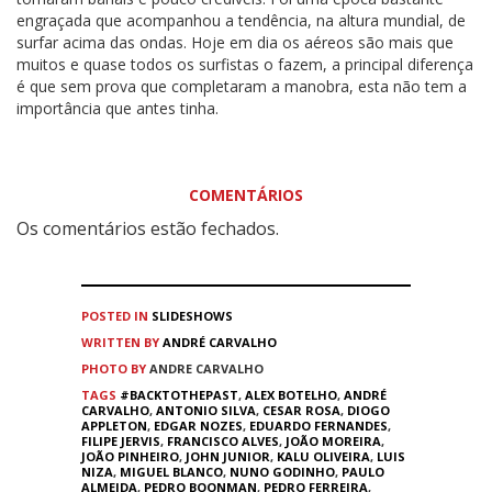
engraçada que acompanhou a tendência, na altura mundial, de
surfar acima das ondas. Hoje em dia os aéreos são mais que
muitos e quase todos os surfistas o fazem, a principal diferença
é que sem prova que completaram a manobra, esta não tem a
importância que antes tinha.
COMENTÁRIOS
Os comentários estão fechados.
POSTED IN
SLIDESHOWS
WRITTEN BY
ANDRÉ CARVALHO
PHOTO BY
ANDRE CARVALHO
TAGS
#BACKTOTHEPAST
,
ALEX BOTELHO
,
ANDRÉ
CARVALHO
,
ANTONIO SILVA
,
CESAR ROSA
,
DIOGO
APPLETON
,
EDGAR NOZES
,
EDUARDO FERNANDES
,
FILIPE JERVIS
,
FRANCISCO ALVES
,
JOÃO MOREIRA
,
JOÃO PINHEIRO
,
JOHN JUNIOR
,
KALU OLIVEIRA
,
LUIS
NIZA
,
MIGUEL BLANCO
,
NUNO GODINHO
,
PAULO
ALMEIDA
,
PEDRO BOONMAN
,
PEDRO FERREIRA
,