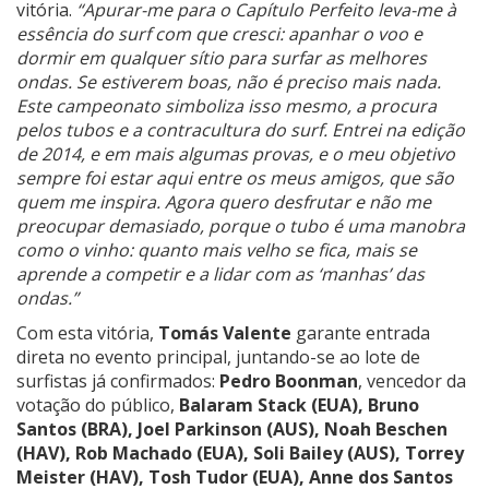
vitória.
“Apurar-me para o Capítulo Perfeito leva-me à
essência do surf com que cresci: apanhar o voo e
dormir em qualquer sítio para surfar as melhores
ondas. Se estiverem boas, não é preciso mais nada.
Este campeonato simboliza isso mesmo, a procura
pelos tubos e a contracultura do surf. Entrei na edição
de 2014, e em mais algumas provas, e o meu objetivo
sempre foi estar aqui entre os meus amigos, que são
quem me inspira. Agora quero desfrutar e não me
preocupar demasiado, porque o tubo é uma manobra
como o vinho: quanto mais velho se fica, mais se
aprende a competir e a lidar com as ‘manhas’ das
ondas.”
Com esta vitória,
Tomás Valente
garante entrada
direta no evento principal, juntando-se ao lote de
surfistas já confirmados:
Pedro Boonman
, vencedor da
votação do público,
Balaram Stack (EUA), Bruno
Santos (BRA), Joel Parkinson (AUS), Noah Beschen
(HAV), Rob Machado (EUA), Soli Bailey (AUS), Torrey
Meister (HAV), Tosh Tudor (EUA), Anne dos Santos