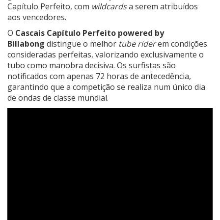
Capítulo Perfeito, com
wildcards
a serem atribuídos
aos vencedores.
O
Cascais Capítulo Perfeito powered by
Billabong
distingue o melhor
tube rider
em condições
consideradas perfeitas, valorizando exclusivamente o
tubo como manobra decisiva. Os surfistas são
notificados com apenas 72 horas de antecedência,
garantindo que a competição se realiza num único dia
de ondas de classe mundial.