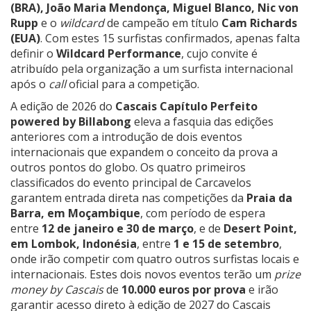
(BRA), João Maria Mendonça, Miguel Blanco, Nic von
Rupp
e o
wildcard
de campeão em título
Cam Richards
(EUA)
. Com estes 15 surfistas confirmados, apenas falta
definir o
Wildcard Performance
, cujo convite é
atribuído pela organização a um surfista internacional
após o
call
oficial para a competição.
A edição de 2026 do
Cascais Capítulo Perfeito
powered by Billabong
eleva a fasquia das edições
anteriores com a introdução de dois eventos
internacionais que expandem o conceito da prova a
outros pontos do globo. Os quatro primeiros
classificados do evento principal de Carcavelos
garantem entrada direta nas competições da
Praia da
Barra, em Moçambique
, com período de espera
entre
12 de janeiro e 30 de março
, e de
Desert Point,
em Lombok, Indonésia
, entre
1 e 15 de setembro
,
onde irão competir com quatro outros surfistas locais e
internacionais. Estes dois novos eventos terão um
prize
money by Cascais
de
10.000 euros por prova
e irão
garantir acesso direto à edição de 2027 do Cascais