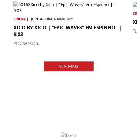
CI
CINEMA
| QUINTA-FEIRA, 6 MAIO 2021
X
XICO BY XICO | "EPIC WAVES" EM ESPINHO ||
Fu
9:03
POV session...
VER MAIS