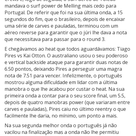
mandava o surf power de Melling mais cedo para
Portugal. De referir que foi na sua última onda, a 15
segundos do fim, que o brasileiro, depois de encaixar
uma série de carves e pauladas, terminou com um
aéreo reverse para garantir que o júri lhe dava a nota
que necessitava para passar para o round 3.
E chegávamos ao heat que todos aguardávamos: Tiago
Pires vs Kai Otton. O australiano usou o seu poderoso
e vertical backside ataque para garantir duas notas de
6.50 pontos, deixando Pires a perseguir uma magra
nota de 7.51 para vencer. Infelizmente, o português
mostrou alguma dificuldade em lidar com a última
manobra o que lhe acabou por custar o heat. Na sua
primeira onda a contar para o seu score final, um 5.5,
depois de quatro manobras power (que variaram entre
carves e pauladas), Pires caiu no último reentry o que
facilmente lhe daria, no mínimo, um ponto a mais.
Na sua segunda melhor onda o português já não
vacilou na finalização mas a onda não lhe permitiu