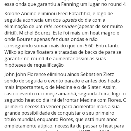
essa onda que garantiu a Fanning um lugar no round 4.
Kolohe Andino eliminou Fred Patachhia, e logo de
seguida acontecia um dos
upsets
do dia com a
eliminação de um
title
contender
(apesar de ser muito
díficil), Michel Bourez. Este foi mais um heat magro e
onde Bourez apenas fez duas ondas e não
conseguindo somar mais do que um 5.60. Entretanto
Wilko aplicava floaters e tracadas de backside para se
garantir no round 4 e aumentar assim as suas
hipóteses de requalificação.
John John Florence eliminou ainda Sebastien Zietz
sendo de seguida o evento parado e antes dos heats
mais importantes, o de Medina e o de Slater. Assim,
caso o evento recomeçe amanhã, segunda-feira, logo o
segundo heat do dia irá defrontar Medina com Flores. O
primeiro necessita vencer para acimentar mais a sua
grande possibilidade de conquistar o seu primeiro
título mundial, enquanto Flores, que está num anoc
ompletamente atípico, necessita de passar o heat para