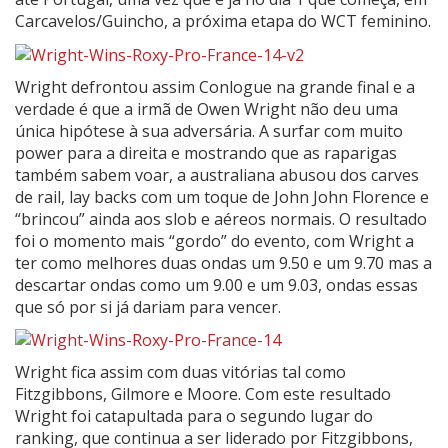
Carcavelos/Guincho, a próxima etapa do WCT feminino.
Wright defrontou assim Conlogue na grande final e a
verdade é que a irmã de Owen Wright não deu uma
única hipótese à sua adversária. A surfar com muito
power para a direita e mostrando que as raparigas
também sabem voar, a australiana abusou dos carves
de rail, lay backs com um toque de John John Florence e
“brincou” ainda aos slob e aéreos normais. O resultado
foi o momento mais “gordo” do evento, com Wright a
ter como melhores duas ondas um 9.50 e um 9.70 mas a
descartar ondas como um 9.00 e um 9.03, ondas essas
que só por si já dariam para vencer.
Wright fica assim com duas vitórias tal como
Fitzgibbons, Gilmore e Moore. Com este resultado
Wright foi catapultada para o segundo lugar do
ranking, que continua a ser liderado por Fitzgibbons,