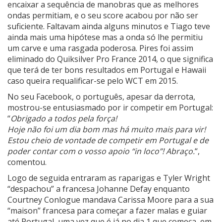
encaixar a sequência de manobras que as melhores
ondas permitiam, e o seu score acabou por não ser
suficiente. Faltavam ainda alguns minutos e Tiago teve
ainda mais uma hipótese mas a onda só lhe permitiu
um carve e uma rasgada poderosa. Pires foi assim
eliminado do Quiksilver Pro France 2014, o que significa
que terá de ter bons resultados em Portugal e Hawaii
caso queira requalificar-se pelo WCT em 2015.
No seu Facebook, o português, apesar da derrota,
mostrou-se entusiasmado por ir competir em Portugal:
“
Obrigado a todos pela força!
Hoje não foi um dia bom mas há muito mais para vir!
Estou cheio de vontade de competir em Portugal e de
poder contar com o vosso apoio “in loco”! Abraço.
“,
comentou.
Logo de seguida entraram as raparigas e Tyler Wright
“despachou” a francesa Johanne Defay enquanto
Courtney Conlogue mandava Carissa Moore para a sua
“maison” francesa para começar a fazer malas e guiar
até Portugal, uma vez que é já no dia 1 que começa, em