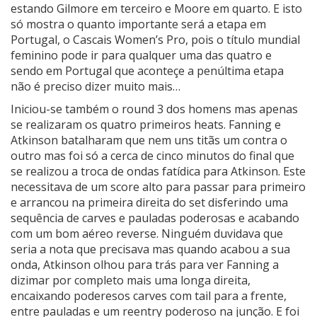
estando Gilmore em terceiro e Moore em quarto. E isto
só mostra o quanto importante será a etapa em
Portugal, o Cascais Women’s Pro, pois o título mundial
feminino pode ir para qualquer uma das quatro e
sendo em Portugal que aconteçe a penúltima etapa
não é preciso dizer muito mais…
Iniciou-se também o round 3 dos homens mas apenas
se realizaram os quatro primeiros heats. Fanning e
Atkinson batalharam que nem uns titãs um contra o
outro mas foi só a cerca de cinco minutos do final que
se realizou a troca de ondas fatídica para Atkinson. Este
necessitava de um score alto para passar para primeiro
e arrancou na primeira direita do set disferindo uma
sequência de carves e pauladas poderosas e acabando
com um bom aéreo reverse. Ninguém duvidava que
seria a nota que precisava mas quando acabou a sua
onda, Atkinson olhou para trás para ver Fanning a
dizimar por completo mais uma longa direita,
encaixando poderesos carves com tail para a frente,
entre pauladas e um reentry poderoso na junção. E foi