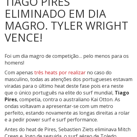
TIAGO PIRES
ELIMINADO EM DIA
MAGRO. TYLER WRIGHT
VENCE!
Foi um dia magro de competição… pelo menos para os
homens!
Com apenas
três heats por realizar
no caso do
masculino, todas as atenções dos portugueses estavam
viradas para o último heat deste fase pois era neste
que o único português na elite do surf mundial,
Tiago
Pires
, competia, contra o australiano Kai Otton. As
ondas voltavam a apresentar-se com um metro
perfeito, estando novamente as longas direitas a rolar
e a pedir power surf e surf performance.
Antes do heat de Pires, Sebastien Ziets eliminava Mitch
Crews e, logo de seguida, o surf aéreo de Toledo