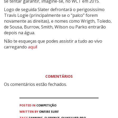
se tentar garantir, imagine-se, no WCT em 2015.
Logo de seguida Slater defrontará o perigosissímo
Travis Logie (principalmente se o “palco” forem
novamente as direitas), e nomes como Wrigth, Toledo,
de Sousa, Burrow, Smith, Wilson ou Parko entrarão
depois na água.
Não te esqueças que podes assistir a tudo ao vivo
carregando
aqui
!
COMENTÁRIOS
Os comentários estão fechados.
POSTED IN
COMPETIÇÃO
WRITTEN BY
ONFIRE SURF
TAGS
FANNING
,
FLORENCE
,
QUIKSILVER PRO