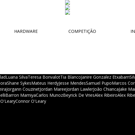
HARDWARE
COMPETIÇÃO
IN
lad
Luana Silva
Teresa Bonvalot
Tia Blanco
Janire Gonzalez Etxabarri
Si
ora
Shane Sykes
Mateus Herdy
Jesse Mendes
Samuel Pupo
Marcos Cor
eira
Jorgann Couzinet
Jordan Maree
Jordan Lawler
João Chianca
Jake Mar
elli
Barron Mamiya
Carlos Munoz
Beyrick De Vries
Alex Ribeiro
Alex Ribe
O'Leary
Connor O'Leary