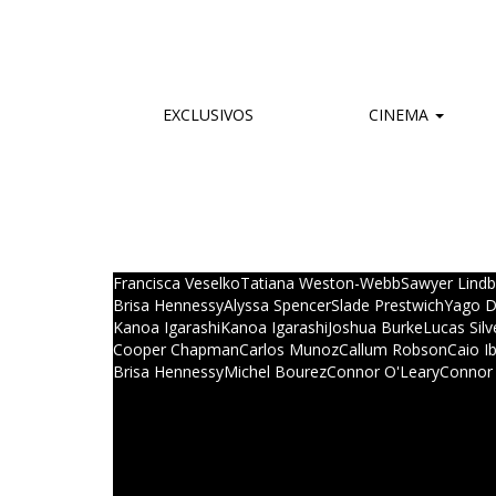
EXCLUSIVOS
CINEMA
Francisca Veselko
Tatiana Weston-Webb
Sawyer Lindb
Brisa Hennessy
Alyssa Spencer
Slade Prestwich
Yago D
Kanoa Igarashi
Kanoa Igarashi
Joshua Burke
Lucas Silv
Cooper Chapman
Carlos Munoz
Callum Robson
Caio Ib
Brisa Hennessy
Michel Bourez
Connor O'Leary
Connor 