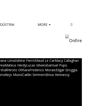
DÚSTRIA
MORE
lvana Lima
Vahine Fierro
Maud Le Car
Macy Callaghan
rea
Mateus Herdy
Lucas Silveira
Samuel Pupo
shall
Hiroto Ohhara
Frederico Morais
Edgar Groggia
iro
Alejo Muniz
Caitlin Simmers
Brisa Hennessy