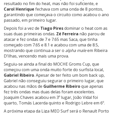
resultado no fim do heat, mas não foi suficiente, e
Carol Henrique
fechava com uma onda de 8 pontos,
garantindo que começava o circuito como acabou o ano
passado, em primeiro lugar.
Depois foi a vez de
Tiago Pires
dominar o heat com as
suas duas primeiras ondas.
Zé Ferreira
não parou de
atacar e fez ondas de 7 e 7.65 mas Saca, que tinha
começado com 7.65 e 8.1 e acabou com uma de 8.5,
mostrando que continua a ser o
alpha male
em Ribeira
D’Ilhas, vencendo mais uma prova.
Seguiu-se ainda a final do MOCHE Groms Cup, que
começou com uma onda muito forte do surfista local,
Gabriel Ribeiro
. Apesar de ter feito um bom back up,
Gabriel não conseguiu segurar o primeiro lugar, que
acabou nas mãos de
Guilherme Ribeiro
que apenas
fez três ondas mas duas delas foram excelentes.
Joaquim Chaves acabou em 3º lugar, João Vidal foi
quarto, Tomás Lacerda quinto e Rodrigo Lebre em 6º.
A próxima etapa da Liga MEO Surf será o Renault Porto