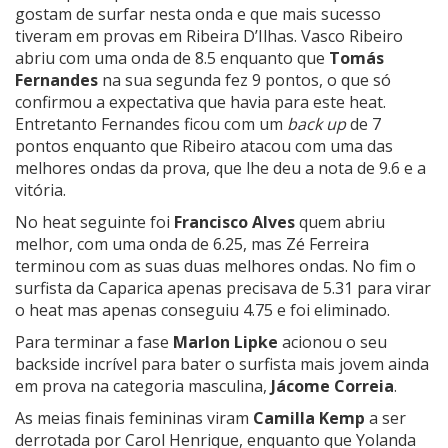
gostam de surfar nesta onda e que mais sucesso
tiveram em provas em Ribeira D’Ilhas. Vasco Ribeiro
abriu com uma onda de 8.5 enquanto que
Tomás
Fernandes
na sua segunda fez 9 pontos, o que só
confirmou a expectativa que havia para este heat.
Entretanto Fernandes ficou com um
back up
de 7
pontos enquanto que Ribeiro atacou com uma das
melhores ondas da prova, que lhe deu a nota de 9.6 e a
vitória.
No heat seguinte foi
Francisco Alves
quem abriu
melhor, com uma onda de 6.25, mas Zé Ferreira
terminou com as suas duas melhores ondas. No fim o
surfista da Caparica apenas precisava de 5.31 para virar
o heat mas apenas conseguiu 4.75 e foi eliminado.
Para terminar a fase
Marlon Lipke
acionou o seu
backside incrível para bater o surfista mais jovem ainda
em prova na categoria masculina,
Jácome Correia
.
As meias finais femininas viram
Camilla Kemp
a ser
derrotada por Carol Henrique, enquanto que Yolanda