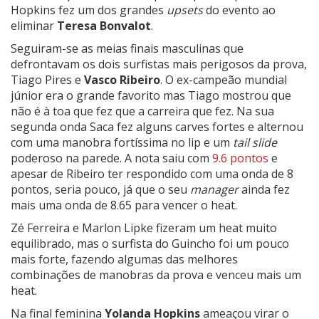
Hopkins fez um dos grandes
upsets
do evento ao
eliminar
Teresa Bonvalot
.
Seguiram-se as meias finais masculinas que
defrontavam os dois surfistas mais perigosos da prova,
Tiago Pires e
Vasco Ribeiro
. O ex-campeão mundial
júnior era o grande favorito mas Tiago mostrou que
não é à toa que fez que a carreira que fez. Na sua
segunda onda Saca fez alguns carves fortes e alternou
com uma manobra fortíssima no lip e um
tail slide
poderoso na parede. A nota saiu com
9.6 pontos
e
apesar de Ribeiro ter respondido com uma onda de 8
pontos, seria pouco, já que o seu
manager
ainda fez
mais uma onda de 8.65 para vencer o heat.
Zé Ferreira e Marlon Lipke fizeram um heat muito
equilibrado, mas o surfista do Guincho foi um pouco
mais forte, fazendo algumas das melhores
combinações de manobras da prova e venceu mais um
heat.
Na final feminina
Yolanda Hopkins
ameaçou virar o