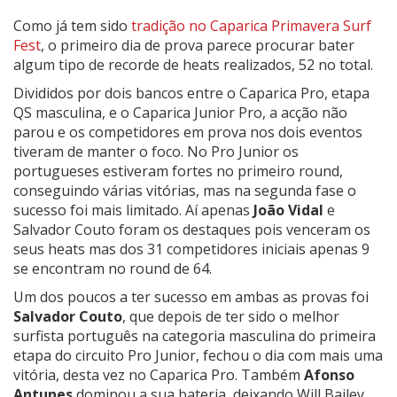
Como já tem sido
tradição no Caparica Primavera Surf
Fest
, o primeiro dia de prova parece procurar bater
algum tipo de recorde de heats realizados, 52 no total.
Divididos por dois bancos entre o Caparica Pro, etapa
QS masculina, e o Caparica Junior Pro, a acção não
parou e os competidores em prova nos dois eventos
tiveram de manter o foco. No Pro Junior os
portugueses estiveram fortes no primeiro round,
conseguindo várias vitórias, mas na segunda fase o
sucesso foi mais limitado. Aí apenas
João Vidal
e
Salvador Couto foram os destaques pois venceram os
seus heats mas dos 31 competidores iniciais apenas 9
se encontram no round de 64.
Um dos poucos a ter sucesso em ambas as provas foi
Salvador Couto
, que depois de ter sido o melhor
surfista português na categoria masculina do primeira
etapa do circuito Pro Junior, fechou o dia com mais uma
vitória, desta vez no Caparica Pro. Também
Afonso
Antunes
dominou a sua bateria, deixando
Will Bailey