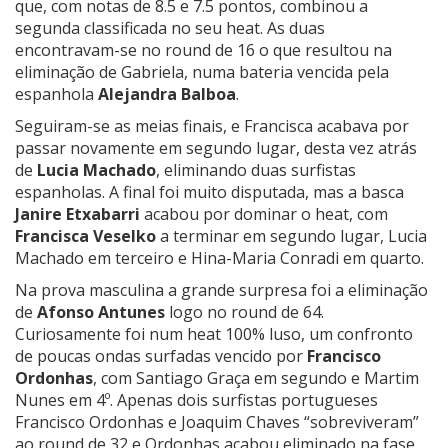
que, com notas de 8.5 e 7.5 pontos, combinou a
segunda classificada no seu heat. As duas
encontravam-se no round de 16 o que resultou na
eliminação de Gabriela, numa bateria vencida pela
espanhola
Alejandra Balboa
.
Seguiram-se as meias finais, e Francisca acabava por
passar novamente em segundo lugar, desta vez atrás
de
Lucia Machado
, eliminando duas surfistas
espanholas. A final foi muito disputada, mas a basca
Janire Etxabarri
acabou por dominar o heat, com
Francisca Veselko
a terminar em segundo lugar, Lucia
Machado em terceiro e Hina-Maria Conradi em quarto.
Na prova masculina a grande surpresa foi a eliminação
de
Afonso Antunes
logo no round de 64.
Curiosamente foi num heat 100% luso, um confronto
de poucas ondas surfadas vencido por
Francisco
Ordonhas
, com Santiago Graça em segundo e
Martim
Nunes
em 4º. Apenas dois surfistas portugueses
Francisco Ordonhas
e Joaquim Chaves “sobreviveram”
ao round de 32 e Ordonhas acabou eliminado na fase