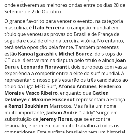
onde estiverem as melhores ondas entre os dias 28 de
Setembro e 2 de Outubro.
O grande favorito para vencer o evento, na categoria
masculina, é
Ítalo Ferreira
, o campeão mundial em
título que venceu as provas do Brasil e de França de
seguida e está de olho na terceira vitória. No entanto,
terá séria oposição pela frente. Também presentes
estão
Kanoa Igarashi
e
Michel Bourez
, dois tops do
CT que já estiveram na disputa pelo título e ainda
Joan
Duru
e
Leonardo Fioravanti
, dois europeus com vasta
experiência a competir entre a elite do surf mundial. A
representar o nosso país estarão os três candidatos ao
título da Liga MEO Surf,
Afonso Antunes
,
Frederico
Morais
e
Vasco Ribeiro
, enquanto que
Gatien
Delaheye
e
Maxime Huscenot
representam a França
e
Ramzi Boukhiam
Marrocos. Mas falta um nome
muito importante,
Jadson André
. “Jaddy” Surge em
substituição de
Jeremy Flores
, que se encontra
lesionado, e promete dar muito trabalho a todos os
competidores. Este surfista brasileiro tem um historial