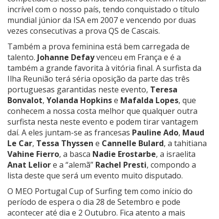
incrível com o nosso país, tendo conquistado o título
mundial júnior da ISA em 2007 e vencendo por duas
vezes consecutivas a prova QS de Cascais.
Também a prova feminina está bem carregada de
talento.
Johanne Defay
venceu em França e é a
também a grande favorita à vitória final. A surfista da
Ilha Reunião terá séria oposição da parte das três
portuguesas garantidas neste evento,
Teresa
Bonvalot
,
Yolanda Hopkins
e
Mafalda Lopes
, que
conhecem a nossa costa melhor que qualquer outra
surfista nesta neste evento e podem tirar vantagem
daí. A eles juntam-se as francesas
Pauline Ado
,
Maud
Le Car
,
Tessa Thyssen
e
Cannelle Bulard
, a tahitiana
Vahine Fierro
, a basca
Nadie Erostarbe
, a israelita
Anat Lelior
e a “alemã”
Rachel Presti
, compondo a
lista deste que será um evento muito disputado.
O MEO Portugal Cup of Surfing tem como início do
período de espera o dia 28 de Setembro e pode
acontecer até dia e 2 Outubro. Fica atento a mais