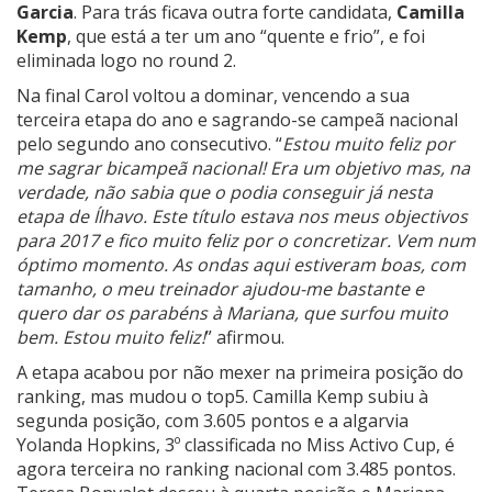
Garcia
. Para trás ficava outra forte candidata,
Camilla
Kemp
, que está a ter um ano “quente e frio”, e foi
eliminada logo no round 2.
Na final Carol voltou a dominar, vencendo a sua
terceira etapa do ano e sagrando-se campeã nacional
pelo segundo ano consecutivo. “
Estou muito feliz por
me sagrar bicampeã nacional! Era um objetivo mas, na
verdade, não sabia que o podia conseguir já nesta
etapa de Ílhavo. Este título estava nos meus objectivos
para 2017 e fico muito feliz por o concretizar. Vem num
óptimo momento. As ondas aqui estiveram boas, com
tamanho, o meu treinador ajudou-me bastante e
quero dar os parabéns à Mariana, que surfou muito
bem. Estou muito feliz!
” afirmou.
A etapa acabou por não mexer na primeira posição do
ranking, mas mudou o top5. Camilla Kemp subiu à
segunda posição, com 3.605 pontos e a algarvia
Yolanda Hopkins, 3º classificada no Miss Activo Cup, é
agora terceira no ranking nacional com 3.485 pontos.