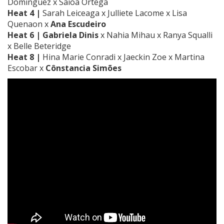
Dominguez x Saioa Ortega
Heat 4 |
Sarah Leiceaga x Julliete Lacome x Lisa
Quenaon x
Ana Escudeiro
Heat 6 | Gabriela Dinis
x Nahia Mihau x Ranya Squalli
x Belle Beteridge
Heat 8 |
Hina Marie Conradi x Jaeckin Zoe x Martina
Escobar x
Cônstancia Simões