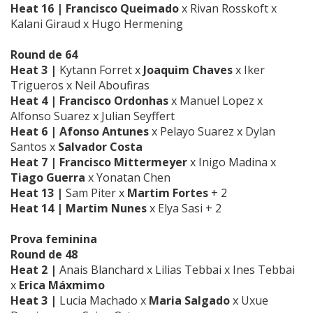
Heat 16 | Francisco Queimado
x Rivan Rosskoft x
Kalani Giraud x Hugo Hermening
Round de 64
Heat 3 |
Kytann Forret x
Joaquim Chaves
x Iker
Trigueros x Neil Aboufiras
Heat 4 | Francisco Ordonhas
x Manuel Lopez x
Alfonso Suarez x Julian Seyffert
Heat 6 |
Afonso Antunes
x Pelayo Suarez x Dylan
Santos x
Salvador Costa
Heat 7 |
Francisco Mittermeyer
x Inigo Madina x
Tiago Guerra
x Yonatan Chen
Heat 13 |
Sam Piter x
Martim Fortes
+ 2
Heat 14 |
Martim Nunes
x Elya Sasi + 2
Prova feminina
Round de 48
Heat 2 |
Anais Blanchard x Lilias Tebbai x Ines Tebbai
x
Erica Máxmimo
Heat 3 |
Lucia Machado x
Maria Salgado
x Uxue