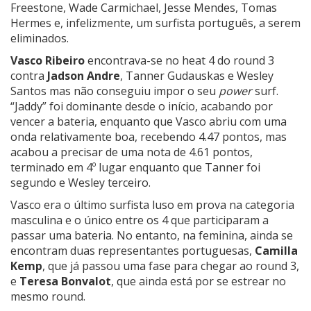
Freestone,
Wade Carmichael, Jesse Mendes, Tomas
Hermes e, infelizmente, um surfista português, a serem
eliminados.
Vasco Ribeiro
encontrava-se no heat 4 do round 3
contra
Jadson Andre
,
Tanner Gudauskas
e
Wesley
Santos mas não conseguiu impor o seu
power
surf.
“Jaddy” foi dominante desde o início, acabando por
vencer a bateria, enquanto que Vasco abriu com uma
onda relativamente boa, recebendo 4.47 pontos, mas
acabou a precisar de uma nota de 4.61 pontos,
terminado em 4º lugar enquanto que Tanner foi
segundo e Wesley terceiro.
Vasco era o último surfista luso em prova na categoria
masculina e o único entre os 4 que participaram a
passar uma bateria. No entanto, na feminina, ainda se
encontram duas representantes portuguesas,
Camilla
Kemp
, que já passou uma fase para chegar ao round 3,
e
Teresa Bonvalot
, que ainda está por se estrear no
mesmo round.