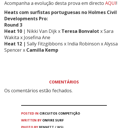
Acompanha a evolução desta prova em directo
AQUI
!
Heats com surfistas portuguesas no Holmes Civil
Developments Pro:
Round 3
Heat 10
|
Nikki Van Dijk
x
Teresa Bonvalot
x
Sara
Wakita x Josefina Ane
Heat 12 |
Sally Fitzgibbons x India Robinson x Alyssa
Spencer x
Camilla Kemp
COMENTÁRIOS
Os comentários estão fechados.
POSTED IN
CIRCUITOS
COMPETIÇÃO
WRITTEN BY
ONFIRE SURF
PHOTO BY
BENNETT / WSL