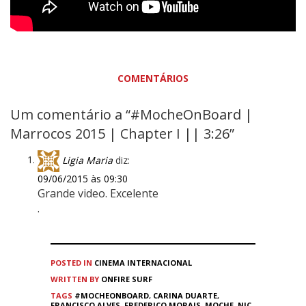
COMENTÁRIOS
Um comentário a “#MocheOnBoard |
Marrocos 2015 | Chapter I || 3:26”
Ligia Maria
diz:
09/06/2015 às 09:30
Grande video. Excelente
.
POSTED IN
CINEMA
INTERNACIONAL
WRITTEN BY
ONFIRE SURF
TAGS
#MOCHEONBOARD
,
CARINA DUARTE
,
FRANCISCO ALVES
,
FREDERICO MORAIS
,
MOCHE
,
NIC