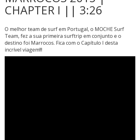
CHAPTER I || 3:26
O melhor team de surf em Portugal, o MOCHE Surf
Team, fez a sua primeira surftrip em conjunto e o
destino foi Marrocos.
Fica com o Capítulo I desta
incrível viagem!!!