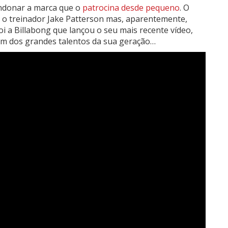
andonar a marca que o
patrocina desde pequeno
.
O
m o treinador Jake Patterson mas, aparentemente,
oi a Billabong que lançou o seu mais recente vídeo,
m dos grandes talentos da sua geração…