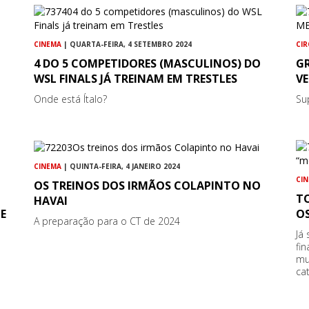
CINEMA
| QUARTA-FEIRA, 4 SETEMBRO 2024
CI
4 DO 5 COMPETIDORES (MASCULINOS) DO
GR
WSL FINALS JÁ TREINAM EM TRESTLES
V
Onde está Ítalo?
Su
CINEMA
| QUINTA-FEIRA, 4 JANEIRO 2024
CI
OS TREINOS DOS IRMÃOS COLAPINTO NO
TO
HAVAI
E
O
A preparação para o CT de 2024
Já
fi
mu
ca