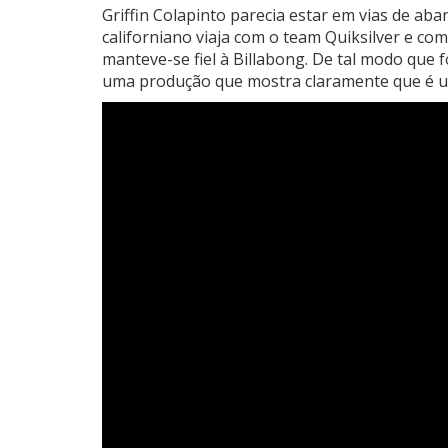
Griffin Colapinto parecia estar em vias de ab
californiano viaja com o team Quiksilver e co
manteve-se fiel à Billabong. De tal modo que f
uma produção que mostra claramente que é u