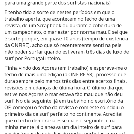
para uma grande parte dos surfistas nacionais).
E tenho tido a sorte de nestes períodos em que o
trabalho aperta, que acontecem no fecho de uma
revista, de um Scrapbook ou durante a cobertura de
um campeonato, o mar estar por norma mau. E sei que
é sorte porque, em quase 10 anos (tempo de existência
da ONFIRE), acho que só recentemente senti na pele
não poder surfar quando estiveram três dias de luxo de
surf por Portugal inteiro.
Tinha vindo dos Açores (em trabalho) e esperava-me o
fecho de mais uma edição (a ONFIRE 58), processo que
dura sempre pelo menos três dias entre acertos finais,
revisões e mudanças de última hora. O último dia que
estive nos Açores o mar estava tão mau que não deu
surf. No dia seguinte, já em trabalho no escritório da
OF, começou o fecho da revista e com este coincidiu o
primeiro dia de surf perfeito no continente. Acreditei
que o fecho demoraria esse dia e o seguinte, e na
minha mente já planeava um dia inteiro de surf para
me desforrar de dois dias de ondas perfeitas sem surf.