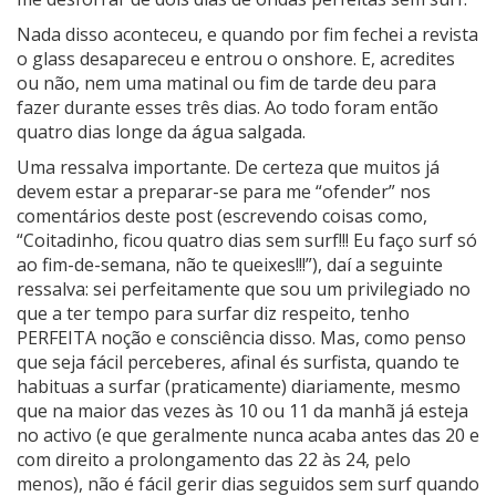
Nada disso aconteceu, e quando por fim fechei a revista
o glass desapareceu e entrou o onshore. E, acredites
ou não, nem uma matinal ou fim de tarde deu para
fazer durante esses três dias. Ao todo foram então
quatro dias longe da água salgada.
Uma ressalva importante. De certeza que muitos já
devem estar a preparar-se para me “ofender” nos
comentários deste post (escrevendo coisas como,
“Coitadinho, ficou quatro dias sem surf!!! Eu faço surf só
ao fim-de-semana, não te queixes!!!”), daí a seguinte
ressalva: sei perfeitamente que sou um privilegiado no
que a ter tempo para surfar diz respeito, tenho
PERFEITA noção e consciência disso. Mas, como penso
que seja fácil perceberes, afinal és surfista, quando te
habituas a surfar (praticamente) diariamente, mesmo
que na maior das vezes às 10 ou 11 da manhã já esteja
no activo (e que geralmente nunca acaba antes das 20 e
com direito a prolongamento das 22 às 24, pelo
menos), não é fácil gerir dias seguidos sem surf quando