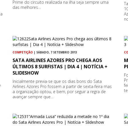
Prime do circuito realizada na ilha seja sempre uma
Ta
das melhores…
10
ra
A
n
COMPETIÇÃO
| SÁBADO, 7 SETEMBRO 2013
C
SATA AIRLINES AZORES PRO CHEGA AOS
M
ÚLTIMOS 8 SURFISTAS | DIA 4 | NOTÍCIA +
P
SLIDESHOW
Fo
Pr
Inicialmente previa-se que os dias bons do Sata
e
f
Airlines Azores Pro fossem a partir de sexta-feira mas
te
a organização optou, e bem, por seguir a regra de
avançar sempre que…