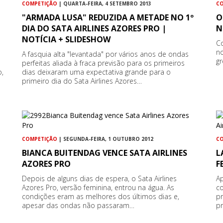
COMPETIÇÃO
| QUARTA-FEIRA, 4 SETEMBRO 2013
C
"ARMADA LUSA" REDUZIDA A METADE NO 1º
O
DIA DO SATA AIRLINES AZORES PRO |
N
NOTÍCIA + SLIDESHOW
Co
no
A fasquia alta "levantada" por vários anos de ondas
gr
perfeitas aliada à fraca previsão para os primeiros
,
dias deixaram uma expectativa grande para o
primeiro dia do Sata Airlines Azores…
COMPETIÇÃO
| SEGUNDA-FEIRA, 1 OUTUBRO 2012
C
BIANCA BUITENDAG VENCE SATA AIRLINES
L
AZORES PRO
F
Depois de alguns dias de espera, o Sata Airlines
Ap
Azores Pro, versão feminina, entrou na água. As
c
condições eram as melhores dos últimos dias e,
pr
apesar das ondas não passaram…
p