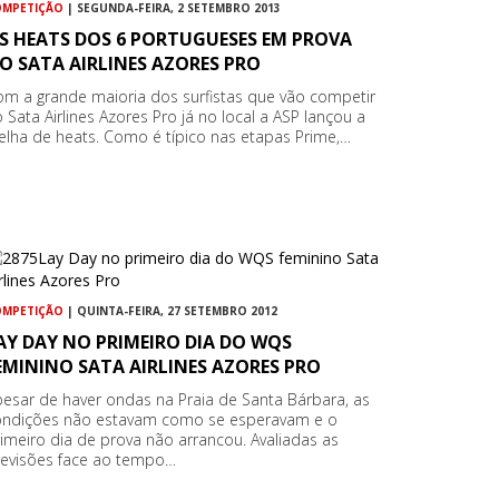
OMPETIÇÃO
| SEGUNDA-FEIRA, 2 SETEMBRO 2013
S HEATS DOS 6 PORTUGUESES EM PROVA
O SATA AIRLINES AZORES PRO
m a grande maioria dos surfistas que vão competir
 Sata Airlines Azores Pro já no local a ASP lançou a
elha de heats. Como é típico nas etapas Prime,…
OMPETIÇÃO
| QUINTA-FEIRA, 27 SETEMBRO 2012
AY DAY NO PRIMEIRO DIA DO WQS
EMININO SATA AIRLINES AZORES PRO
esar de haver ondas na Praia de Santa Bárbara, as
ondições não estavam como se esperavam e o
imeiro dia de prova não arrancou. Avaliadas as
revisões face ao tempo…