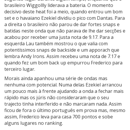
brasileiro Wiggollly liderava a bateria. O momento
decisivo deste heat foi a meio, quando entrou um bom
set e o havaiano Ezekiel dividiu o pico com Dantas. Para
a direita o brasileiro não parou de dar fortes snaps e
batidas neste onda que não parava de lhe dar secções e
acabou por receber uma justa nota de 9.17. Para a
esquerda Lau também mostrou o que valia com
potentíssimos snaps de backside e um apporach que
lembra Andy Irons. Assim recebeu uma nota de 7.17 e
quando fez um bom back up empurrou Frederico para
terceiro lugar.
Morais ainda apanhou uma série de ondas mas
nenhuma com potencial. Numa delas Ezekiel arrancou
um pouco mais à frente ajudando a onda a fechar mais
rápido mas os júris não consideraram que o seu
trajecto tinha interferido e não marcaram nada. Assim
ficou de fora o último português em prova mas, mesmo
assim, Frederico leva para casa 700 pontos e sobe
alguns lugares no ranking.