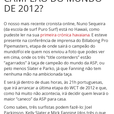
DE 2012?
O nosso mais recente cronista online, Nuno Sequeira
(da escola de surf Puro Surf) está no Hawaii, como
pudeste ler na sua
primeira crónica havaiana
. E esteve
presente na conferência de imprensa do Billabong Pro
Pipemasters, etapa de onde sairá o campeão do
mundo!
Foi ele quem nos enviou a foto que podes ver
em cima, onde os três “title contenders” estão
“agarrados” à taça de campeão do mundo da ASP, ou
pelo menos Slater e Parko, já que Fanning não tem
nenhuma mão na ambicionada taça.
E será já dentro de duas horas, às 21h portuguesas,
que irá arrancar a última etapa do WCT de 2012 e que,
como há muito não acontecia, irá decidir quem levará o
maior “caneco” da ASP para casa.
Como sabes, três surfistas podem fazê-lo: Joel
Parkinson, Kelly Slater e Mick Fanning (dos três o que