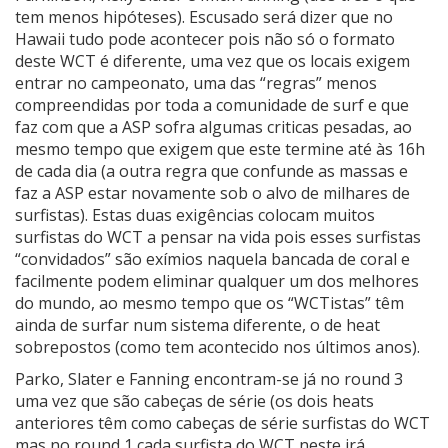
tem menos hipóteses). Escusado será dizer que no
Hawaii tudo pode acontecer pois não só o formato
deste WCT é diferente, uma vez que os locais exigem
entrar no campeonato, uma das “regras” menos
compreendidas por toda a comunidade de surf e que
faz com que a ASP sofra algumas criticas pesadas, ao
mesmo tempo que exigem que este termine até às 16h
de cada dia (a outra regra que confunde as massas e
faz a ASP estar novamente sob o alvo de milhares de
surfistas). Estas duas exigências colocam muitos
surfistas do WCT a pensar na vida pois esses surfistas
“convidados” são exímios naquela bancada de coral e
facilmente podem eliminar qualquer um dos melhores
do mundo, ao mesmo tempo que os “WCTistas” têm
ainda de surfar num sistema diferente, o de heat
sobrepostos (como tem acontecido nos últimos anos).
Parko, Slater e Fanning encontram-se já no round 3
uma vez que são cabeças de série (os dois heats
anteriores têm como cabeças de série surfistas do WCT
mas no round 1 cada surfista do WCT neste irá