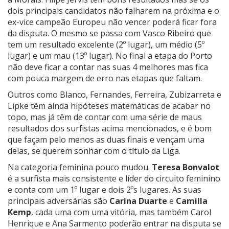
dois principais candidatos não falharem na próxima e o
ex-vice campeão Europeu não vencer poderá ficar fora
da disputa. O mesmo se passa com Vasco Ribeiro que
tem um resultado excelente (2º lugar), um médio (5º
lugar) e um mau (13º lugar). No final a etapa do Porto
não deve ficar a contar nas suas 4 melhores mas fica
com pouca margem de erro nas etapas que faltam.
Outros como Blanco, Fernandes, Ferreira, Zubizarreta e
Lipke têm ainda hipóteses matemáticas de acabar no
topo, mas já têm de contar com uma série de maus
resultados dos surfistas acima mencionados, e é bom
que façam pelo menos as duas finais e vençam uma
delas, se querem sonhar com o título da Liga.
Na categoria feminina pouco mudou.
Teresa Bonvalot
é a surfista mais consistente e líder do circuito feminino
e conta com um 1º lugar e dois 2ºs lugares. As suas
principais adversárias são
Carina Duarte
e
Camilla
Kemp
, cada uma com uma vitória, mas também Carol
Henrique e Ana Sarmento poderão entrar na disputa se