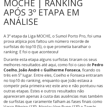
MOCHE | RANKING
APÓS 3º ETAPA EM
ANÁLISE
A 3ª etapa da Liga MOCHE, o Sumol Porto Pro, foi uma
prova atípica pois faltou um número recorde de
surfistas do top10 (5), o que prometia baralhar o
ranking.
E foi o que aconteceu!
Durante esta etapa alguns surfistas tiraram os seus
melhores resultados até aqui, como foi o caso de
Pedro
Coelho
,
João André
e
Guilherme Fonseca
, ficando os
três em 5º lugar. Entre eles, Coelho e Fonseca entraram
no top10 do ranking, enquanto que João estava a
competir pela primeira vez este ano e não pontuou nas
outras etapas. Estes e outros resultados não
apareceram apenas à custa das ausências mas também
de surfistas que raramente falham as fases finais como
Vasco Ribeiro (13º), Nicolau Von Rupp (13º) e Tomás