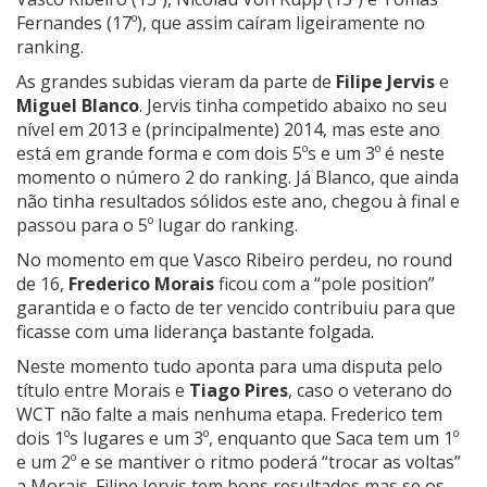
Fernandes (17º), que assim caíram ligeiramente no
ranking.
As grandes subidas vieram da parte de
Filipe Jervis
e
Miguel Blanco
. Jervis tinha competido abaixo no seu
nível em 2013 e (principalmente) 2014, mas este ano
está em grande forma e com dois 5ºs e um 3º é neste
momento o número 2 do ranking. Já Blanco, que ainda
não tinha resultados sólidos este ano, chegou à final e
passou para o 5º lugar do ranking.
No momento em que Vasco Ribeiro perdeu, no round
de 16,
Frederico Morais
ficou com a “pole position”
garantida e o facto de ter vencido contribuiu para que
ficasse com uma liderança bastante folgada.
Neste momento tudo aponta para uma disputa pelo
título entre Morais e
Tiago Pires
, caso o veterano do
WCT não falte a mais nenhuma etapa. Frederico tem
dois 1ºs lugares e um 3º, enquanto que Saca tem um 1º
e um 2º e se mantiver o ritmo poderá “trocar as voltas”
a Morais. Filipe Jervis tem bons resultados mas se os