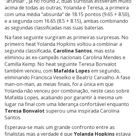
“afunilar”, já no round 2, duas surfistas estiveram muito
acima de todas as outras, Yolanda e Teresa, a primeira
com uma média “absurda” de 18.15 pontos (9.65 + 8.50),
e a segunda com 16.65 (8.5 + 8.15), ambas combinando
as segundas classificadas nas suas baterias.
Na fase seguinte surgiram as primeiras surpresas. No
primeiro heat Yolanda Hopkins voltou a combinar a
segunda classificada,
Carolina Santos
, mas esta
eliminou as ex-campeãs nacionais Carolina Mendes e
Camilla Kemp. No heat seguinte Teresa Bonvalot
também venceu, com
Mafalda Lopes
em segundo,
eliminando Francisca Veselko e Beatriz Carvalho. A fase
man-on-man, as meias finais, foi a única em que
Yolanda não venceu por combinação, neste caso sobre
Mafalda Lopes, acabando por garantir à mesma um
lugar na final com uma liderança confortável enquanto
Teresa Bonvalot
superou uma inspirada Carolina
Santos.
Esperava-se mais um grande confronto entre as
finalistas mas a verdade é que
Yolanda Hopkins
estava