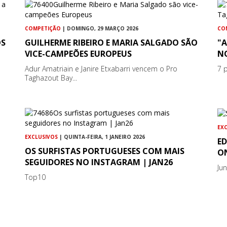
COMPETIÇÃO
| DOMINGO, 29 MARÇO 2026
CO
OS
GUILHERME RIBEIRO E MARIA SALGADO SÃO
"
VICE-CAMPEÕES EUROPEUS
N
Adur Amatriain e Janire Etxabarri vencem o Pro
7 
Taghazout Bay...
EX
EXCLUSIVOS
| QUINTA-FEIRA, 1 JANEIRO 2026
ED
OS SURFISTAS PORTUGUESES COM MAIS
ON
SEGUIDORES NO INSTAGRAM | JAN26
Ju
Top10