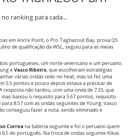
 no ranking para cada...
boas em Ancre Point, o Pro Taghazout Bay, prova QS
lino de qualificação da WSL, seguiu para as meias
 dois portugueses, um norte-americano e um peruano.
oung e
Vasco Ribeiro
, que escolheram estratégias
panhar várias ondas cedo no heat, mas só fez uma
m 5.5 pontos e pouco depois estava a precisar de
 A resposta não tardou, com uma onda de 7.33, que
a mas baixou o requisito para 5.67 pontos, requisito
 para 8.57 com as ondas seguintes de Young. Vasco
o conseguiu fazer a nota, sendo eliminado e
so Correa
na bateria seguinte e foi o peruano quem
6.5 do português. Na troca de ondas seguinte Kikas