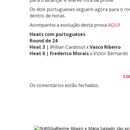
para o alcançar e Maree fora da prova.
Os dois portugueses seguem agora para o ro
dentro de horas.
Acompanha a evolução desta prova
AQUI
!
Heats com portugueses
Round de 24
Heat 3 |
Willian Cardosol
x
Vasco Ribeiro
Heat 6 |
Frederico Morais
x
Victor Bernardo
CO
Os comentários estão fechados.