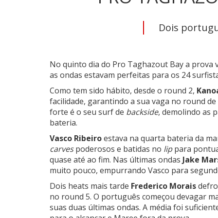
Dois portugu
No quinto dia do Pro Taghazout Bay a prova vo
as ondas estavam perfeitas para os 24 surfista
Como tem sido hábito, desde o round 2,
Kanoa
facilidade, garantindo a sua vaga no round de
forte é o seu surf de
backside
, demolindo as p
bateria.
Vasco Ribeiro
estava na quarta bateria da man
carves
poderosos e batidas no
lip
para pontua
quase até ao fim. Nas últimas ondas
Jake Mar
muito pouco, empurrando Vasco para segundo
Dois heats mais tarde
Frederico Morais
defr
no round 5. O português começou devagar mas
suas duas últimas ondas. A média foi suficient