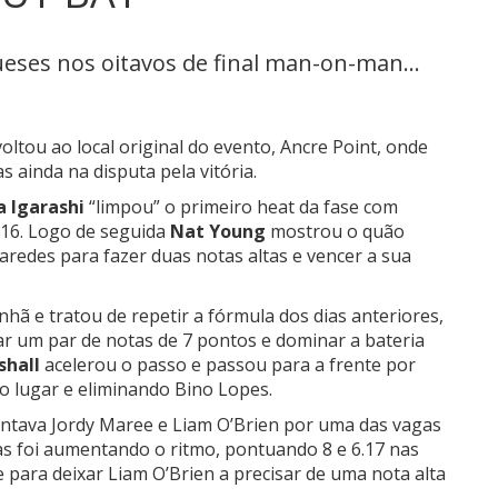
eses nos oitavos de final man-on-man...
ltou ao local original do evento, Ancre Point, onde
s ainda na disputa pela vitória.
 Igarashi
“limpou” o primeiro heat da fase com
 16. Logo de seguida
Nat Young
mostrou o quão
aredes para fazer duas notas altas e vencer a sua
hã e tratou de repetir a fórmula dos dias anteriores,
r um par de notas de 7 pontos e dominar a bateria
shall
acelerou o passo e passou para a frente por
 lugar e eliminando Bino Lopes.
ontava
Jordy Maree
e
Liam O’Brien por uma das vagas
 foi aumentando o ritmo, pontuando 8 e 6.17 nas
e para deixar Liam O’Brien a precisar de uma nota alta