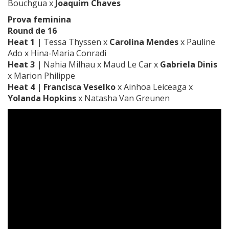
Bouchgua x
Joaquim Chaves
Prova feminina
Round de 16
Heat 1 |
Tessa Thyssen x
Carolina Mendes
x Pauline
Ado x Hina-Maria Conradi
Heat 3 |
Nahia Milhau x Maud Le Car x
Gabriela Dinis
x Marion Philippe
Heat 4 |
Francisca Veselko
x Ainhoa Leiceaga x
Yolanda Hopkins
x Natasha Van Greunen