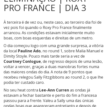
PRO FRANCE | DIA 3
À terceira é de vez ou, neste caso, ao terceiro dia foi de
vez pois foi quando o Roxy Pro France finalmente
arrancou.
As condições estavam inicialmente muito
boas, com boas esquerdas e direitas de um metro.
O dia começou logo com uma grande surpresa, a vitória
da local
Pauline Ado
, no round 1, sobre Malia Manuel e
Dimity
Stoyle. Pouco mais tarde seria a vez de
Courtney Conlogue
, de regresso depois de uma lesão,
voltar a vencer, graças a duas manobras fortes numa
das maiores ondas do dia. A nota de 9 pontos que
recebeu relegou Sally Fitzgibbons ao round 2, o que lhe
podia ter custado caro.
No seu heat contra
Lee-Ann Curren
as ondas já
estavam a fechar bastante e perto do fim a francesa
passou para a frente. Valeu a Sally uma das únicas
ondas boas que apareceram entretanto e depois de