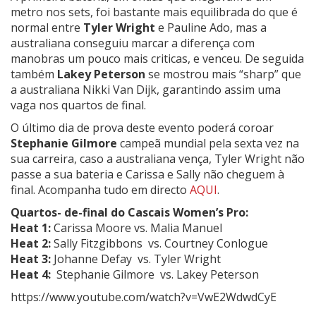
metro nos sets, foi bastante mais equilibrada do que é
normal entre
Tyler Wright
e Pauline Ado, mas a
australiana conseguiu marcar a diferença com
manobras um pouco mais criticas, e venceu. De seguida
também
Lakey Peterson
se mostrou mais “sharp” que
a australiana Nikki Van Dijk, garantindo assim uma
vaga nos quartos de final.
O último dia de prova deste evento poderá coroar
Stephanie Gilmore
campeã mundial pela sexta vez na
sua carreira, caso a australiana vença, Tyler Wright não
passe a sua bateria e Carissa e Sally não cheguem à
final. Acompanha tudo em directo
AQUI
.
Quartos- de-final do Cascais Women’s Pro:
Heat 1:
Carissa Moore vs. Malia Manuel
Heat 2:
Sally Fitzgibbons vs. Courtney Conlogue
Heat 3:
Johanne Defay vs. Tyler Wright
Heat 4:
Stephanie Gilmore vs. Lakey Peterson
https://www.youtube.com/watch?v=VwE2WdwdCyE